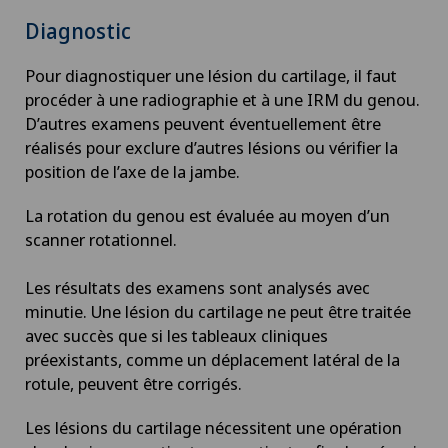
Diagnostic
Cancer de la prostate (carcinome de la prostate)
Pour diagnostiquer une lésion du cartilage, il faut
Cancer de la thyroïde (carcinome thyroïdien)
procéder à une radiographie et à une IRM du genou.
D’autres examens peuvent éventuellement être
Cancer du sein
réalisés pour exclure d’autres lésions ou vérifier la
position de l’axe de la jambe.
Cancer pelvien
La rotation du genou est évaluée au moyen d’un
scanner rotationnel.
Cardiologie
Les résultats des examens sont analysés avec
Cardiologie interventionnelle
minutie. Une lésion du cartilage ne peut être traitée
avec succès que si les tableaux cliniques
Cataracte
préexistants, comme un déplacement latéral de la
rotule, peuvent être corrigés.
Check-up
Les lésions du cartilage nécessitent une opération