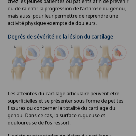
chez les jeunes patientes ou patients afin de prévenir
Check-up pour femmes
ou de ralentir la progression de l’arthrose du genou,
mais aussi pour leur permettre de reprendre une
Check-up pour les entreprises
activité physique exempte de douleurs.
Degrés de sévérité de la lésion du cartilage
Check-up pour les sportifs
Chiropractie
Chirurgie aortique
Chirurgie biliaire
Les atteintes du cartilage articulaire peuvent être
superficielles et se présenter sous forme de petites
Chirurgie cervico-faciale
fissures ou concerner la totalité du cartilage du
genou. Dans ce cas, la surface rugueuse et
Chirurgie de la colonne vertébrale/du rachis
douloureuse de l’os ressort.
Il existe quatre stades de lésion du cartilage :