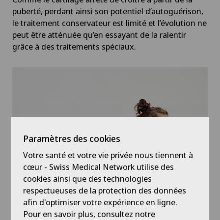
Chirurgie du coude
puberté, perdant ainsi son potentiel d’autoguérison,
le traitement conservateur est limité et l’évolution ne
Chirurgie du genou
peut être atténuée qu’en essayant de la ralentir
grâce à des traitements spéciaux.
Chirurgie du pancréas
Chirurgie du pied/de la cheville
Chirurgie gastrique
Chirurgie générale
Paramètres des cookies
Votre santé et votre vie privée nous tiennent à
Chirurgie hépatobiliaire (chirurgie du foie)
cœur - Swiss Medical Network utilise des
cookies ainsi que des technologies
respectueuses de la protection des données
Chirurgie mini-invasive
afin d'optimiser votre expérience en ligne.
Pour en savoir plus, consultez notre
Chirurgie oncologique