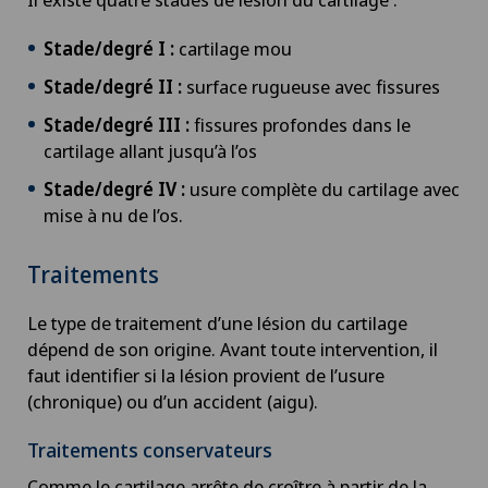
Chirurgie de la hanche
Stade/degré I :
cartilage mou
Chirurgie de la main
Stade/degré II :
surface rugueuse avec fissures
Chirurgie de la rétine
Stade/degré III :
fissures profondes dans le
cartilage allant jusqu’à l’os
Chirurgie de la thyroïde (chirurgie
Stade/degré IV :
usure complète du cartilage avec
endocrinienne)
mise à nu de l’os.
Chirurgie de l’épaule
Traitements
Le type de traitement d’une lésion du cartilage
Chirurgie de l’intestin grêle
dépend de son origine. Avant toute intervention, il
faut identifier si la lésion provient de l’usure
Chirurgie des paupières
(chronique) ou d’un accident (aigu).
Chirurgie du côlon
Traitements conservateurs
Comme le cartilage arrête de croître à partir de la