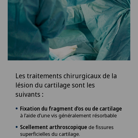
Désir d’enfant
Diabétologie
DIAfit – Programme Diabète
Dislocation acromio-claviculaire
Douleurs au talon
Les traitements chirurgicaux de la
Douleurs musculosquelettiques
lésion du cartilage sont les
suivants :
Drainage lymphatique
Fixation du fragment d’os ou de cartilage
à l’aide d’une vis généralement résorbable
Dysfonctionnement érectile
Scellement arthroscopique
de fissures
Echographie
superficielles du cartilage.