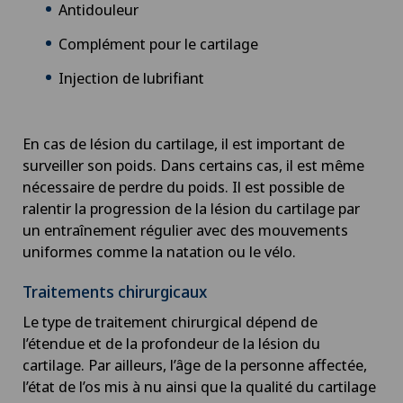
Antidouleur
Chirurgie viscérale
Complément pour le cartilage
Injection de lubrifiant
Coaching individuel / conseil en image
Coloproctologie
En cas de lésion du cartilage, il est important de
surveiller son poids. Dans certains cas, il est même
Conflit fémoro-acétabulaire
nécessaire de perdre du poids. Il est possible de
ralentir la progression de la lésion du cartilage par
Conseils nutritionnels
un entraînement régulier avec des mouvements
uniformes comme la natation ou le vélo.
Consultations ophtalmologiques
Traitements chirurgicaux
Courbure du pénis
Le type de traitement chirurgical dépend de
l’étendue et de la profondeur de la lésion du
cartilage. Par ailleurs, l’âge de la personne affectée,
Cynothérapie (thérapie canine)
l’état de l’os mis à nu ainsi que la qualité du cartilage