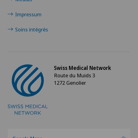
Impressum
Massage ayurvédique
Soins intégrés
Massage hypnotique
Massage métamorphique
Massage post-natal
Swiss Medical Network
Route du Muids 3
1272 Genolier
Massage prénatal
Massage thérapeutique
Massage tuina / anmo
Maternité