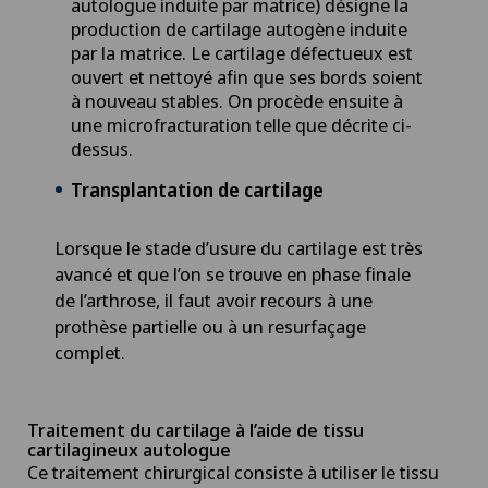
autologue induite par matrice) désigne la
Gastroentérologie et hépatologie
production de cartilage autogène induite
par la matrice. Le cartilage défectueux est
ouvert et nettoyé afin que ses bords soient
Géiatrie aiguë
à nouveau stables. On procède ensuite à
une microfracturation telle que décrite ci-
Gériatrie
dessus.
Transplantation de cartilage
Glaucome
Lorsque le stade d’usure du cartilage est très
Gonarthrose de la réserve-Valgus
avancé et que l’on se trouve en phase finale
de l’arthrose, il faut avoir recours à une
Greffe de cornée
prothèse partielle ou à un resurfaçage
complet.
Grossesse
Traitement du cartilage à l’aide de tissu
Groupe Parkinson
cartilagineux autologue
Ce traitement chirurgical consiste à utiliser le tissu