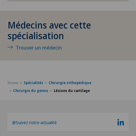
La dégénérescence maculaire liée à l'âge
(DMLA)
Médecins avec cette
Laboratoire
spécialisation
Lésions du cartilage
Trouver un médecin
Liaison
Logopédie
Home
Spécialités
Chirurgie orthopédique
Luxation de l’épaule
Chirurgie du genou
Lésions du cartilage
Lymphologie
@Suivez notre actualité
Lyra Gait