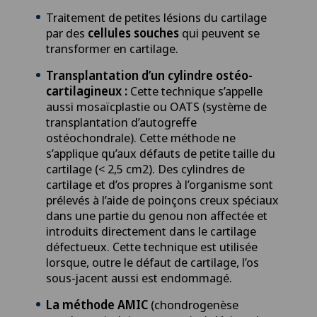
Traitement de petites lésions du cartilage
Endocrinologie
par des
cellules souches
qui peuvent se
transformer en cartilage.
Endométriose
Transplantation d’un cylindre ostéo-
cartilagineux :
Cette technique s’appelle
Entraînement thérapeutique médical (MTT)
aussi mosaïcplastie ou OATS (système de
transplantation d’autogreffe
ostéochondrale). Cette méthode ne
Épaule gelée
s’applique qu’aux défauts de petite taille du
cartilage (< 2,5 cm2). Des cylindres de
Ergothérapie
cartilage et d’os propres à l’organisme sont
prélevés à l’aide de poinçons creux spéciaux
dans une partie du genou non affectée et
Examen du médecin généraliste
introduits directement dans le cartilage
défectueux. Cette technique est utilisée
Examens gynécologiques
lorsque, outre le défaut de cartilage, l’os
sous-jacent aussi est endommagé.
Fractures de l'épaule
La méthode AMIC
(chondrogenèse