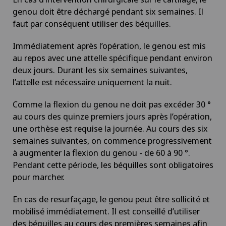
genou doit être déchargé pendant six semaines. Il
Homéopathie
faut par conséquent utiliser des béquilles.
Immédiatement après l’opération, le genou est mis
Hyperactivité thyroïdienne (hyperthyroïdie)
au repos avec une attelle spécifique pendant environ
deux jours. Durant les six semaines suivantes,
Hypermétropie
l’attelle est nécessaire uniquement la nuit.
Comme la flexion du genou ne doit pas excéder 30 °
Hypnose
au cours des quinze premiers jours après l’opération,
une orthèse est requise la journée. Au cours des six
Implants péniens
semaines suivantes, on commence progressivement
à augmenter la flexion du genou - de 60 à 90 °.
Infectiologie
Pendant cette période, les béquilles sont obligatoires
pour marcher.
Inflammation de la thyroïde (thyroïdite de
Hashimoto)
En cas de resurfaçage, le genou peut être sollicité et
mobilisé immédiatement. Il est conseillé d’utiliser
des béquilles au cours des premières semaines afin
Inflammations oculaires