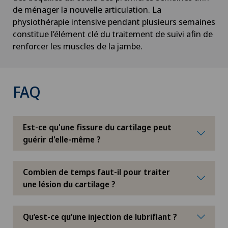
de ménager la nouvelle articulation. La
physiothérapie intensive pendant plusieurs semaines
Instabilité de l'épaule
constitue l’élément clé du traitement de suivi afin de
renforcer les muscles de la jambe.
Insuffisance thyroïdienne (hypothyroïdie)
Interventions vasculaires et thérapies
FAQ
endovasculaires
IRM
Est-ce qu'une fissure du cartilage peut
guérir d'elle-même ?
IVS 3
Combien de temps faut-il pour traiter
Kinésiologie
une lésion du cartilage ?
La Babymoon de Swiss Medical Network
Qu’est-ce qu’une injection de lubrifiant ?