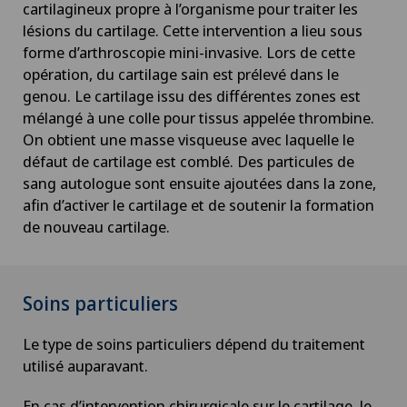
Gynécologie
cartilagineux propre à l’organisme pour traiter les
lésions du cartilage. Cette intervention a lieu sous
forme d’arthroscopie mini-invasive. Lors de cette
Hallux valgus
opération, du cartilage sain est prélevé dans le
genou. Le cartilage issu des différentes zones est
Hématologie
mélangé à une colle pour tissus appelée thrombine.
On obtient une masse visqueuse avec laquelle le
Hémorroïdes
défaut de cartilage est comblé. Des particules de
sang autologue sont ensuite ajoutées dans la zone,
Hernie discale
afin d’activer le cartilage et de soutenir la formation
de nouveau cartilage.
Hernie discale cervicale
Hernie discale lombaire
Soins particuliers
Le type de soins particuliers dépend du traitement
Hernie discale thoracique
utilisé auparavant.
Hernies (hernies inguinales)
En cas d’intervention chirurgicale sur le cartilage, le