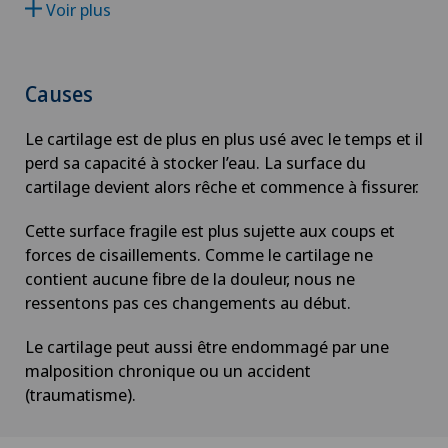
Voir plus
Schmerzklinik Basel
Arthrose de la hanche
Causes
Arthrose de l’épaule
Le cartilage est de plus en plus usé avec le temps et il
Arthrose du genou
perd sa capacité à stocker l’eau. La surface du
cartilage devient alors rêche et commence à fissurer.
Astigmatisme
Cette surface fragile est plus sujette aux coups et
forces de cisaillements. Comme le cartilage ne
Atelier socio-esthétique
contient aucune fibre de la douleur, nous ne
ressentons pas ces changements au début.
Augmentation du volume de la thyroïde (goitre)
Le cartilage peut aussi être endommagé par une
malposition chronique ou un accident
AVC
(traumatisme).
Calcification de l’épaule