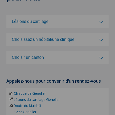
Lésions du cartilage
Choisissez une spécialité
Choisissez un hôpital/une clinique
Acromioplastie
Choisissez un hôpital/une clinique
Choisir un canton
Activité physique adaptée
Clinique de Genolier
Choisir un canton
Acupuncture
Appelez-nous pour convenir d'un rendez-vous
Clinique de Montchoisi
ZH
Allergologie et immunologie
Clinique de Genolier
Clinique de Valère
BE
Lésions du cartilage Genolier
Alter G
Route du Muids 3
Clinique Générale Ste-Anne
1272 Genolier
BS