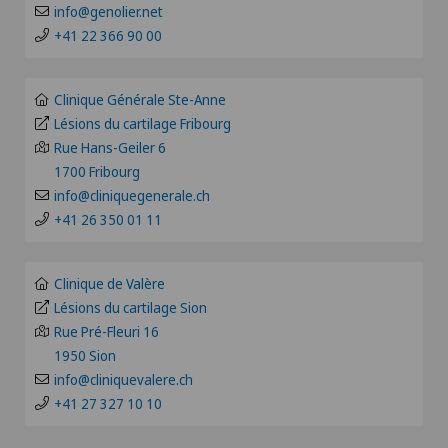
Andrologie
info@genolier.net
Clinique Générale-Beaulieu
+41 22 366 90 00
FR
Anesthésiologie
Clinique Montbrillant
GE
Clinique Générale Ste-Anne
Angiographie
Lésions du cartilage Fribourg
Clinique Valmont
Rue Hans-Geiler 6
TI
1700 Fribourg
Angiologie
Hôpital de La Providence
info@cliniquegenerale.ch
VS
+41 26 350 01 11
Appareillage médical personnalisé
Hôpital de Moutier
JU
Arthroscopie de l'épaule
Clinique de Valère
Hôpital de Saint-Imier
Lésions du cartilage Sion
VD
Rue Pré-Fleuri 16
Arthroscopie genou
Patients internationaux
1950 Sion
NE
info@cliniquevalere.ch
Arthrose
+41 27 327 10 10
Privatklinik Siloah
Arthrose de la cheville