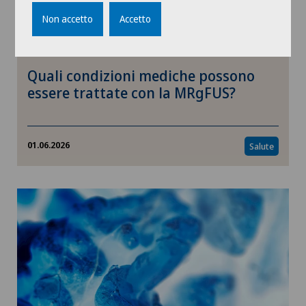
Non accetto
Accetto
Quali condizioni mediche possono
essere trattate con la MRgFUS?
01.06.2026
Salute