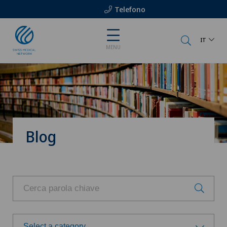
Telefono
IT
MENU
Blog
Select a category