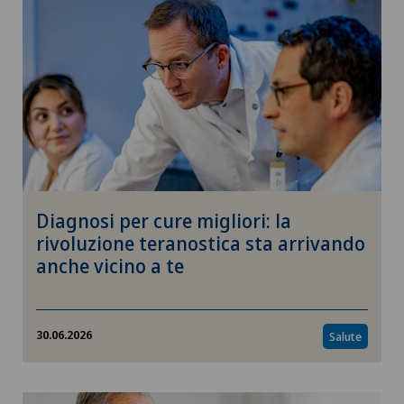
Psicologia
Cure
Bambini
Ambiente
Diagnosi per cure migliori: la
Impresa
rivoluzione teranostica sta arrivando
anche vicino a te
Politica e sanità
Oftalmologia
30.06.2026
Salute