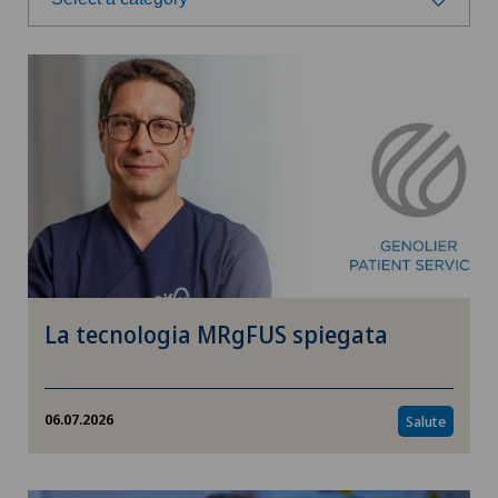
Select a category
Salute
Prevenzione
Alimentazione
Fitness
La tecnologia MRgFUS spiegata
Ricerca
Benessere
06.07.2026
Salute
Terapie