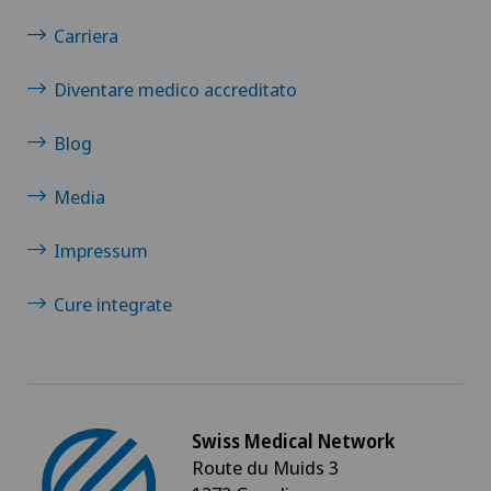
Carriera
Clinique de Genolier
Diventare medico accreditato
Clinique de Montchoisi
Blog
Clinique de Valère
Media
Clinique Générale-Beaulieu
Impressum
Clinique Générale Ste-Anne
Cure integrate
Clinique Montbrillant
Clinique Valmont
Swiss Medical Network
Genolier Innovation Hub SA
Route du Muids 3