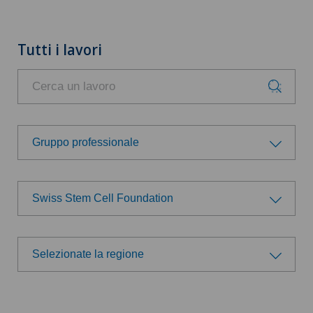
Tutti i lavori
Gruppo professionale
Gruppo professionale
Swiss Stem Cell Foundation
Amministrazione
Scegli un ospedale
Direzione
Selezionate la regione
Swiss Medical Network
Selezionate la regione
Logistica
Ärzteteam Seewadel