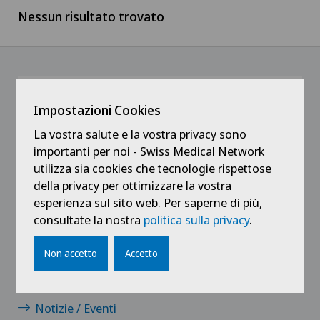
Nessun risultato trovato
Svizzera francese
Medicale
Ärztezentrum Oerlikon
Ticino
Medici
Ärztezentrum Siloah Liebefeld
Svizzera tedesca
Medici indipendenti
@Ricevi tutte le ultime novità
Impostazioni Cookies
Ärztezentrum Siloah Murten
Servizio pazienti
La vostra salute e la vostra privacy sono
importanti per noi - Swiss Medical Network
Ärztezentrum Solothurn
utilizza sia cookies che tecnologie rispettose
Tirocinanti e apprendisti
della privacy per ottimizzare la vostra
Centre Médico-Chirurgical des Eaux-Vives
esperienza sul sito web. Per saperne di più,
consultate la nostra
politica sulla privacy
.
Centro Medico Blenio
Collegamenti
Non accetto
Accetto
Clinica Ars Medica
Contatto
Clinica Sant Anna
Notizie / Eventi