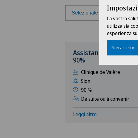
Impostazi
Selezionate la regione
La vostra salu
utilizza sia c
Selezionate la regione
esperienza sul
Svizzera francese
Non accetto
Assistant(e) médical(
90%
Ticino
Clinique de Valère
Svizzera tedesca
Sion
90 %
De suite ou à convenir
Leggi altro