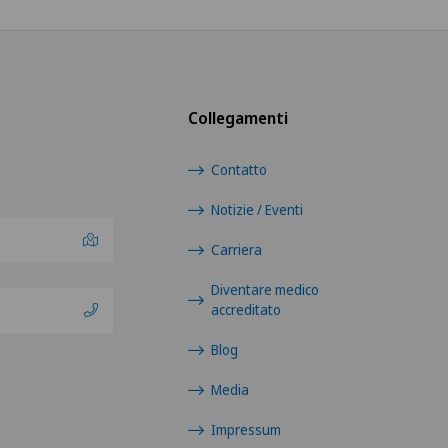
Cent
Clin
Collegamenti
Clin
Contatto
Clin
Notizie / Eventi
Clin
Carriera
Diventare medico
Clin
accreditato
Clin
Blog
Media
Clin
Impressum