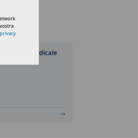
li un ospedale
 Network
s Medical Network
 vostra
 privacy
.
teteam Seewadel
radiologie médicale
ezentrum Oerlikon
ezentrum Siloah Liebefeld
ezentrum Siloah Murten
ezentrum Solothurn
re Médico-Chirurgical des
-Vives