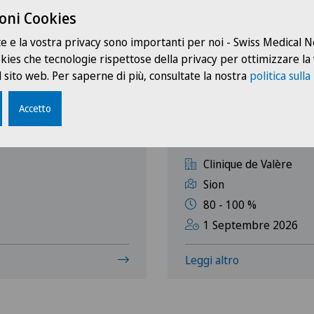
Gruppo professionale
Sceg
oni Cookies
te e la vostra privacy sono importanti per noi - Swiss Medical
Amministrazione
Swis
ookies che tecnologie rispettose della privacy per ottimizzare la
 sito web. Per saperne di più, consultate la nostra
politica sulla
Direzione
Ärz
Accetto
e) en endoscopie
Technicien(ne) en 
Logistica
Ärzt
80-100%
Medicale
Ärzt
Clinique de Valère
Sion
Medici
Ärzt
80 - 100 %
1 Septembre 2026
Medici indipendenti
Ärzt
Leggi altro
Servizio pazienti
Cent
Eaux
Tirocinanti e apprendisti