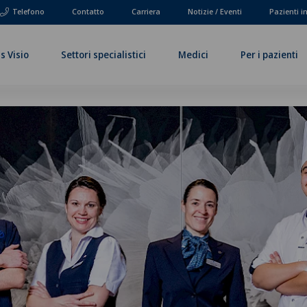
Telefono
Contatto
Carriera
Notizie / Eventi
Pazienti i
s Visio
Settori specialistici
Medici
Per i pazienti