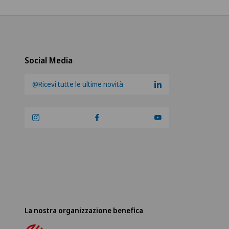
ro Medico Blenio
ica Ars Medica
Social Media
ica Sant Anna
@Ricevi tutte le ultime novità
ique de Genolier
ique de Montchoisi
ique de Valère
ique Générale-Beaulieu
ique Générale Ste-Anne
La nostra organizzazione benefica