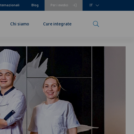
nternazionali
Blog
Per i medici
IT
Chi siamo
Cure integrate