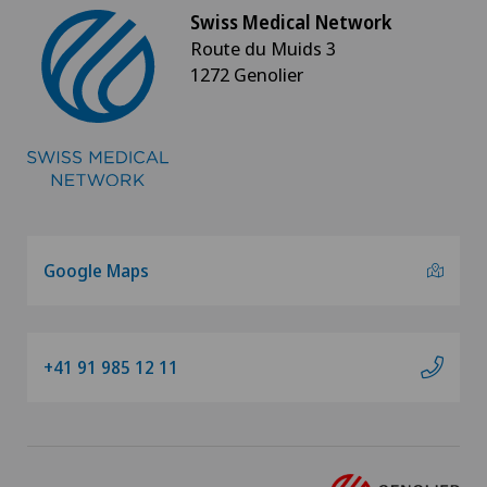
Privatklinik Bethanien
Swiss Medical Network
Route du Muids 3
Privatklinik Lindberg
1272 Genolier
Privatklinik Obach
Privatklinik Siloah
Privatklinik Villa im Park
Google Maps
Rosenklinik
Rosenklinik Physiotherapie AG
+41 91 985 12 11
Schmerzklinik Basel
Swiss Visio SA