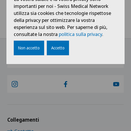
De suite ou à convenir
importanti per noi - Swiss Medical Network
Clinique de Genolier
utilizza sia cookies che tecnologie rispettose
Leggi altro
della privacy per ottimizzare la vostra
Clinique de Montchoisi
esperienza sul sito web. Per saperne di più,
consultate la nostra
politica sulla privacy
.
Clinique de Valère
Non accetto
Accetto
Clinique Générale-Beaulieu
@Ricevi tutte le ultime novità
Clinique Générale Ste-Anne
Clinique Montbrillant
Clinique Valmont
Collegamenti
Genolier Innovation Hub SA