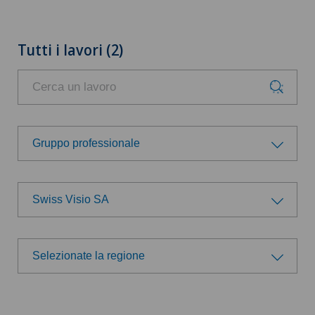
Tutti i lavori (2)
Gruppo professionale
Gruppo professionale
Swiss Visio SA
Amministrazione
Scegli un ospedale
Direzione
Selezionate la regione
Swiss Medical Network
Selezionate la regione
Logistica
Ärzteteam Seewadel