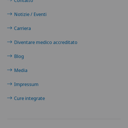
Contatto
Genolier Management + Services
Notizie / Eventi
Genolier Patient Services
Carriera
Hôpital de la Providence
Diventare medico accreditato
Ladies Permanence Stadelhofen
Blog
Medicentre Tavannes
Media
Medizinisches Zentrum Biel (MZB)
Impressum
Physiotherapie Solothurn AG
Cure integrate
Privatklinik Belair