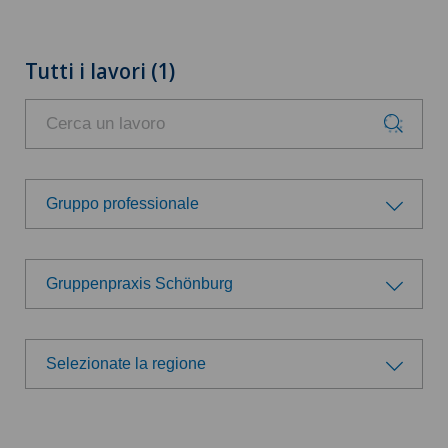
Tutti i lavori (1)
Gruppo professionale
Gruppo professionale
Gruppenpraxis Schönburg
Amministrazione
Scegli un ospedale
Direzione
Selezionate la regione
Swiss Medical Network
Selezionate la regione
Logistica
Ärzteteam Seewadel