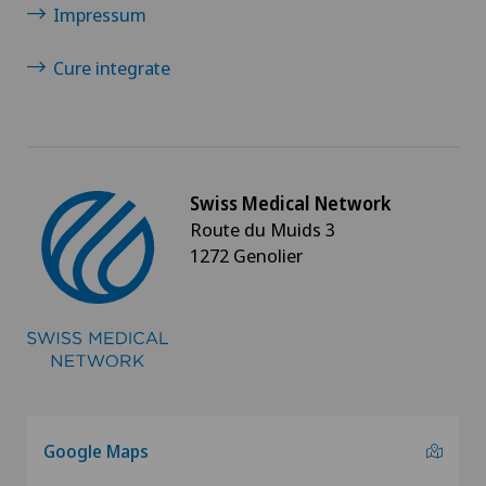
Impressum
Genolier Management + Services
Cure integrate
Genolier Patient Services
Hôpital de la Providence
Ladies Permanence Stadelhofen
Swiss Medical Network
Route du Muids 3
Medicentre Tavannes
1272 Genolier
Medizinisches Zentrum Biel (MZB)
Physiotherapie Solothurn AG
Privatklinik Belair
Google Maps