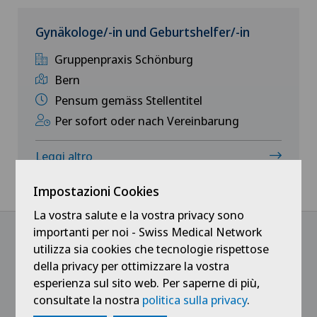
Svizzera francese
Medicale
Gynäkologe/-in und Geburtshelfer/-in
Ärztezentrum Oerlikon
Ticino
Medici
Gruppenpraxis Schönburg
Ärztezentrum Siloah Liebefeld
Bern
Svizzera tedesca
Medici indipendenti
Pensum gemäss Stellentitel
Ärztezentrum Siloah Murten
Per sofort oder nach Vereinbarung
Servizio pazienti
Ärztezentrum Solothurn
Leggi altro
Tirocinanti e apprendisti
Centre Médico-Chirurgical des Eaux-Vives
Impostazioni Cookies
La vostra salute e la vostra privacy sono
Centro Medico Blenio
importanti per noi - Swiss Medical Network
utilizza sia cookies che tecnologie rispettose
@Ricevi tutte le ultime novità
Clinica Ars Medica
della privacy per ottimizzare la vostra
esperienza sul sito web. Per saperne di più,
consultate la nostra
politica sulla privacy
.
Clinica Sant Anna