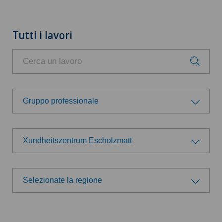
Tutti i lavori
Gruppo professionale
Gruppo professionale
Xundheitszentrum Escholzmatt
Amministrazione
Scegli un ospedale
Direzione
Selezionate la regione
Swiss Medical Network
Selezionate la regione
Logistica
Ärzteteam Seewadel