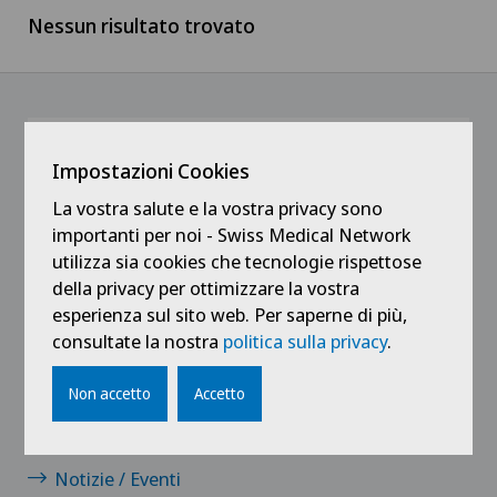
Nessun risultato trovato
Svizzera francese
Medicale
Ärztezentrum Oerlikon
Ticino
Medici
Ärztezentrum Siloah Liebefeld
Svizzera tedesca
Medici indipendenti
@Ricevi tutte le ultime novità
Impostazioni Cookies
Ärztezentrum Siloah Murten
Servizio pazienti
La vostra salute e la vostra privacy sono
importanti per noi - Swiss Medical Network
Ärztezentrum Solothurn
utilizza sia cookies che tecnologie rispettose
Tirocinanti e apprendisti
della privacy per ottimizzare la vostra
Centre Médico-Chirurgical des Eaux-Vives
esperienza sul sito web. Per saperne di più,
consultate la nostra
politica sulla privacy
.
Centro Medico Blenio
Collegamenti
Non accetto
Accetto
Clinica Ars Medica
Contatto
Clinica Sant Anna
Notizie / Eventi