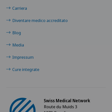
Carriera
Clinique de Genolier
Diventare medico accreditato
Clinique de Montchoisi
Blog
Clinique de Valère
Media
Clinique Générale-Beaulieu
Impressum
Clinique Générale Ste-Anne
Cure integrate
Clinique Montbrillant
Clinique Valmont
Swiss Medical Network
Genolier Innovation Hub SA
Route du Muids 3