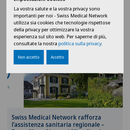
Ticino accende la speranza con due
eventi speciali a Lugano
La vostra salute e la vostra privacy sono
importanti per noi - Swiss Medical Network
utilizza sia cookies che tecnologie rispettose
01.10.2025
Clinica Sant'Anna
della privacy per ottimizzare la vostra
esperienza sul sito web. Per saperne di più,
consultate la nostra
politica sulla privacy
.
Non accetto
Accetto
Swiss Medical Network rafforza
l’assistenza sanitaria regionale –