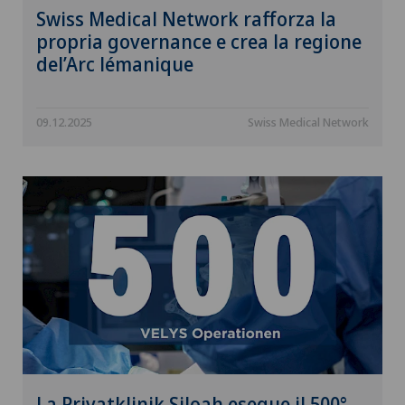
Swiss Medical Network rafforza la
propria governance e crea la regione
del’Arc lémanique
09.12.2025
Swiss Medical Network
La Privatklinik Siloah esegue il 500°