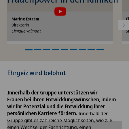
können, müssen Sie der Verwendung von
Cookies zustimmen.
Bitte aktivieren Sie die entsprechende Option
B
Marine Estrem
F
in den Cookie-Einstellungen.
Direktorin
D
Clinique Valmont
S
Cookie-Einstellungen
Ehrgeiz wird belohnt
Innerhalb der Gruppe unterstützen wir
Frauen bei ihren Entwicklungswünschen, indem
wir ihr Potenzial und die Entwicklung ihrer
persönlichen Karriere fördern.
Innerhalb der
Gruppe gibt es zahlreiche Möglichkeiten, wie z. B.
einen Wechsel der Fachrichtung, einen