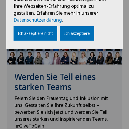
Wissenschaft
müssen Sie der Verwendung von Cookies
Ihre Webseiten-Erfahrung optimal zu
zustimmen.
gestalten. Erfahren Sie mehr in unserer
Datenschutzerklärung
.
Bitte aktivieren Sie die entsprechende Option in
den Cookie-Einstellungen.
Ich akzeptiere nicht
Ich akzeptiere
Cookie-Einstellungen
Werden Sie Teil eines
starken Teams
Feiern Sie den Frauentag und Inklusion mit
uns! Gestalten Sie Ihre Zukunft selbst –
bewerben Sie sich jetzt und werden Sie Teil
unseres starken und inspirierenden Teams.
#GiveToGain