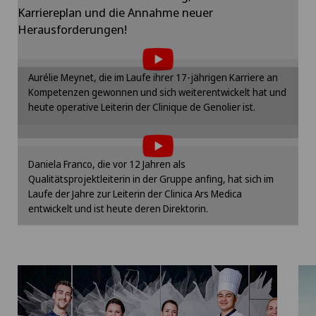
Karriereplan und die Annahme neuer
Um Ihnen diesen Inhalt anzeigen zu können,
Herausforderungen!
müssen Sie der Verwendung von Cookies
zustimmen.
Bitte aktivieren Sie die entsprechende Option in
Aurélie Meynet, die im Laufe ihrer 17-jährigen Karriere an
den Cookie-Einstellungen.
Kompetenzen gewonnen und sich weiterentwickelt hat und
Um Ihnen diesen Inhalt anzeigen zu können,
heute operative Leiterin der Clinique de Genolier ist.
Cookie-Einstellungen
müssen Sie der Verwendung von Cookies
zustimmen.
Bitte aktivieren Sie die entsprechende Option in
Daniela Franco, die vor 12 Jahren als
den Cookie-Einstellungen.
Qualitätsprojektleiterin in der Gruppe anfing, hat sich im
Laufe der Jahre zur Leiterin der Clinica Ars Medica
Cookie-Einstellungen
entwickelt und ist heute deren Direktorin.