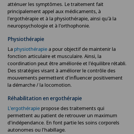
atténuer les symptômes. Le traitement fait
Arthrose du genou
principalement appel aux médicaments, à
l'ergothérapie et à la physiothérapie, ainsi qu'à la
neuropsychologie et à l'orthophonie.
Astigmatisme
Physiothérapie
Atelier socio-esthétique
La
physiothérapie
a pour objectif de maintenir la
fonction articulaire et musculaire. Ainsi, la
Augmentation du volume de la thyroïde (goitre)
coordination peut être améliorée et l'équilibre rétabli.
Des stratégies visant à améliorer le contrôle des
AVC
mouvements permettent d'influencer positivement
la démarche / la locomotion.
Calcification de l’épaule
Réhabilitation en ergothérapie
Cancer de la prostate (carcinome de la prostate)
L'ergothérapie
propose des traitements qui
permettent au patient de retrouver un maximum
d'indépendance. En font partie les soins corporels
Cancer de la thyroïde (carcinome thyroïdien)
autonomes ou l'habillage.