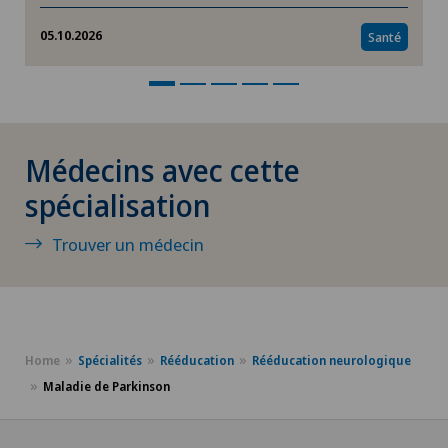
Interventions vasculaires et thérapies
05.10.2026
Santé
endovasculaires
IRM
Médecins avec cette
IVS 3
spécialisation
Kinésiologie
Trouver un médecin
La Babymoon de Swiss Medical Network
La dégénérescence maculaire liée à l'âge
(DMLA)
Home
Spécialités
Rééducation
Rééducation neurologique
Maladie de Parkinson
Laboratoire