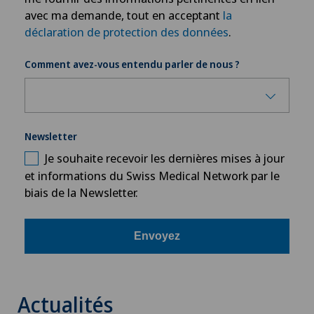
Gériatrie
avec ma demande, tout en acceptant
la
déclaration de protection des données
.
Glaucome
Comment avez-vous entendu parler de nous ?
Gonarthrose de la réserve-Valgus
Greffe de cornée
Newsletter
Grossesse
Je souhaite recevoir les dernières mises à jour
et informations du Swiss Medical Network par le
biais de la Newsletter.
Groupe Parkinson
Gynécologie
Envoyez
Hallux valgus
Actualités
Hématologie