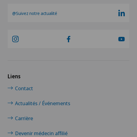
Lésions du cartilage
@Suivez notre actualité
Liaison
Logopédie
Luxation de l’épaule
Lymphologie
Liens
Lyra Gait
Contact
Actualités / Événements
Mako
Carrière
Maladie de Basedow
Devenir médecin affilié
Maladie de Parkinson