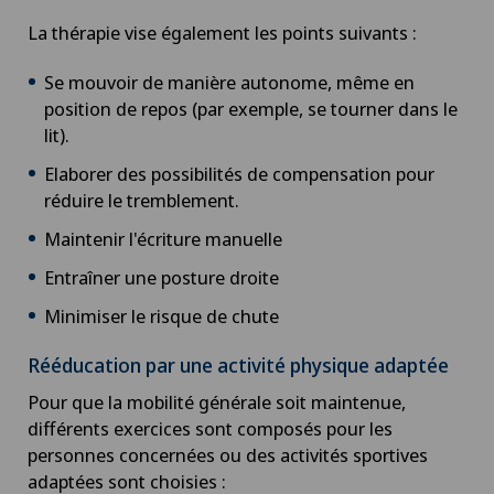
Cancer du sein
La thérapie vise également les points suivants :
Cancer pelvien
Se mouvoir de manière autonome, même en
position de repos (par exemple, se tourner dans le
lit).
Cardiologie
Elaborer des possibilités de compensation pour
Cardiologie interventionnelle
réduire le tremblement.
Maintenir l'écriture manuelle
Cataracte
Entraîner une posture droite
Minimiser le risque de chute
Check-up
Rééducation par une activité physique adaptée
Check-up pour femmes
Pour que la mobilité générale soit maintenue,
différents exercices sont composés pour les
Check-up pour les entreprises
personnes concernées ou des activités sportives
adaptées sont choisies :