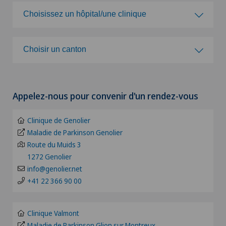
Choisissez une spécialité
Choisissez un hôpital/une clinique
Acromioplastie
Choisissez un hôpital/une clinique
Choisir un canton
Activité physique adaptée
Clinique de Genolier
Choisir un canton
Acupuncture
Appelez-nous pour convenir d'un rendez-vous
Clinique de Montchoisi
ZH
Allergologie et immunologie
Clinique de Genolier
Clinique de Valère
BE
Maladie de Parkinson Genolier
Alter G
Route du Muids 3
Clinique Générale Ste-Anne
1272 Genolier
BS
Andrologie
info@genolier.net
Clinique Générale-Beaulieu
+41 22 366 90 00
FR
Anesthésiologie
Clinique Montbrillant
GE
Clinique Valmont
Angiographie
Maladie de Parkinson Glion sur Montreux