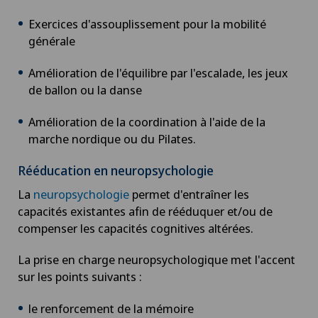
Check-up pour les sportifs
Exercices d'assouplissement pour la mobilité
Chiropractie
générale
Amélioration de l'équilibre par l'escalade, les jeux
Chirurgie aortique
de ballon ou la danse
Chirurgie biliaire
Amélioration de la coordination à l'aide de la
marche nordique ou du Pilates.
Chirurgie cervico-faciale
Rééducation en neuropsychologie
Chirurgie de la colonne vertébrale/du rachis
La
neuropsychologie
permet d'entraîner les
capacités existantes afin de rééduquer et/ou de
compenser les capacités cognitives altérées.
Chirurgie de la hanche
La prise en charge neuropsychologique met l'accent
Chirurgie de la main
sur les points suivants :
Chirurgie de la rétine
le renforcement de la mémoire