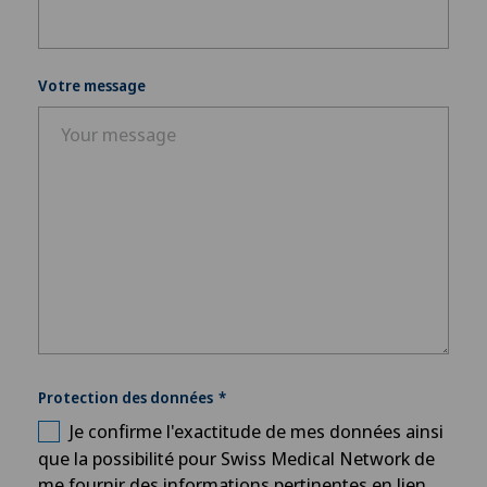
Entraînement thérapeutique médical (MTT)
Épaule gelée
Votre message
Ergothérapie
Examen du médecin généraliste
Examens gynécologiques
Fractures de l'épaule
Gastroentérologie et hépatologie
Protection des données
Je confirme l'exactitude de mes données ainsi
Géiatrie aiguë
que la possibilité pour Swiss Medical Network de
me fournir des informations pertinentes en lien