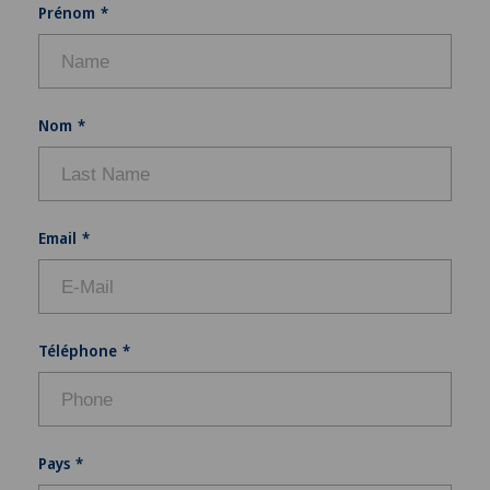
Prénom
Dislocation acromio-claviculaire
Douleurs au talon
Nom
Douleurs musculosquelettiques
Drainage lymphatique
Email
Dysfonctionnement érectile
Echographie
Téléphone
Endocrinologie
Endométriose
Pays