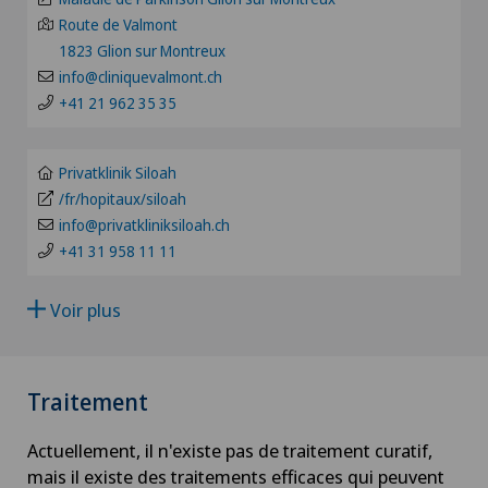
Clinique Valmont
Route de Valmont
TI
1823 Glion sur Montreux
Angiologie
Hôpital de La Providence
info@cliniquevalmont.ch
VS
+41 21 962 35 35
Appareillage médical personnalisé
Hôpital de Moutier
JU
Arthroscopie de l'épaule
Privatklinik Siloah
Hôpital de Saint-Imier
/fr/hopitaux/siloah
VD
info@privatkliniksiloah.ch
Arthroscopie genou
Patients internationaux
+41 31 958 11 11
NE
Arthrose
Privatklinik Siloah
Voir plus
Arthrose de la cheville
Schmerzklinik Basel
Traitement
Arthrose de la hanche
Actuellement, il n'existe pas de traitement curatif,
Arthrose de l’épaule
mais il existe des traitements efficaces qui peuvent