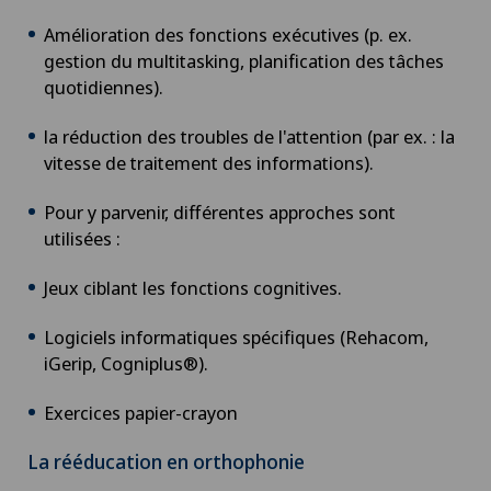
Amélioration des fonctions exécutives (p. ex.
Chirurgie de la thyroïde (chirurgie
gestion du multitasking, planification des tâches
endocrinienne)
quotidiennes).
Chirurgie de l’épaule
la réduction des troubles de l'attention (par ex. : la
vitesse de traitement des informations).
Chirurgie de l’intestin grêle
Pour y parvenir, différentes approches sont
utilisées :
Chirurgie des paupières
Jeux ciblant les fonctions cognitives.
Chirurgie du côlon
Logiciels informatiques spécifiques (Rehacom,
iGerip, Cogniplus®).
Chirurgie du coude
Exercices papier-crayon
Chirurgie du genou
La rééducation en orthophonie
Chirurgie du pancréas