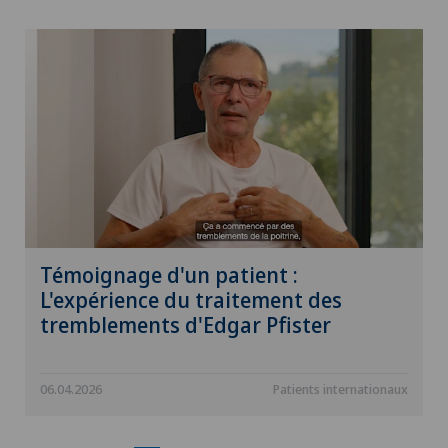
Hémorroïdes
Hernie discale
Hernie discale cervicale
Hernie discale lombaire
Hernie discale thoracique
Témoignage d'un patient :
L'expérience du traitement des
Hernies (hernies inguinales)
tremblements d'Edgar Pfister
Homéopathie
06.04.2026
Patients internationaux
Hyperactivité thyroïdienne (hyperthyroïdie)