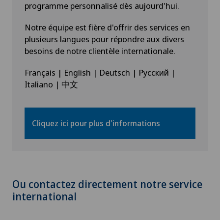
programme personnalisé dès aujourd'hui.
Déchirure du talon d’Achille
Notre équipe est fière d'offrir des services en
plusieurs langues pour répondre aux divers
besoins de notre clientèle internationale.
Densitométrie
Français | English | Deutsch | Русский |
Dermatologie & Vénéréologie
Italiano | 中文
Dermatologie esthétique et correctrice
Cliquez ici pour plus d'informations
Dermographie médicale
Désir d’enfant
Ou contactez directement notre service
Diabétologie
international
DIAfit – Programme Diabète