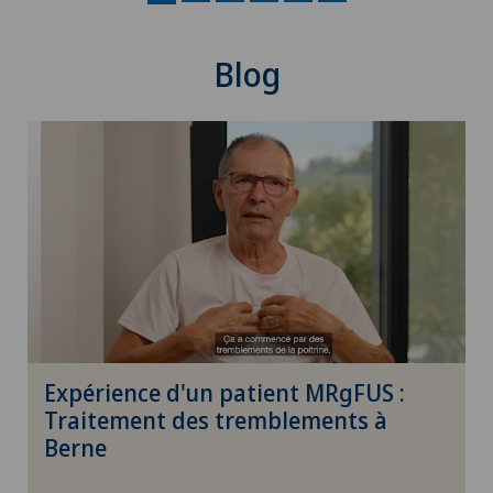
Hypermétropie
Blog
Hypnose
Implants péniens
Infectiologie
Inflammation de la thyroïde (thyroïdite de
Hashimoto)
Inflammations oculaires
Expérience d'un patient MRgFUS :
Instabilité de l'épaule
Traitement des tremblements à
Berne
Insuffisance thyroïdienne (hypothyroïdie)