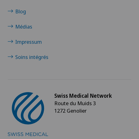
Blog
Maladies de la cornée
Médias
Maladies des reins et des voies urinaires
Impressum
Maladies des yeux infantiles
Soins intégrés
Maladies parathyroïdiennes
Maladies rétiniennes et maculaires
Swiss Medical Network
Mammographie
Route du Muids 3
1272 Genolier
Massage ayurvédique
Massage hypnotique