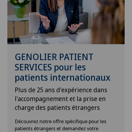
Coloproctologie
Conflit fémoro-acétabulaire
Conseils nutritionnels
Consultations ophtalmologiques
GENOLIER PATIENT
SERVICES pour les
Courbure du pénis
patients internationaux
Cynothérapie (thérapie canine)
Plus de 25 ans d'expérience dans
l'accompagnement et la prise en
Da Vinci
charge des patients étrangers
Déchirure des ligaments
Découvrez notre offre spécifique pour les
patients étrangers et demandez votre
Déchirure du ménisque