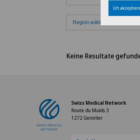
Ich akzeptiere
Region wählen
Region wählen
Keine Resultate gefund
Westschweiz
Tessin
Deutschschweiz
Swiss Medical Network
Route du Muids 3
1272 Genolier