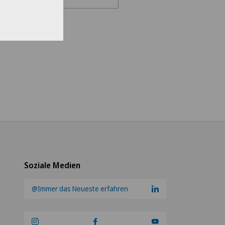
en Sie eine Klinik
s Medical Network
teteam Seewadel
ezentrum Oerlikon
ezentrum Siloah Liebefeld
ezentrum Siloah Murten
Soziale Medien
ezentrum Solothurn
@Immer das Neueste erfahren
re Médico-Chirurgical des
-Vives