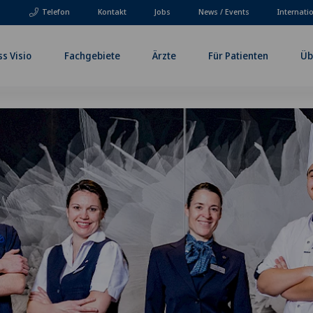
Telefon
Kontakt
Jobs
News / Events
Internati
ss Visio
Fachgebiete
Ärzte
Für Patienten
Üb