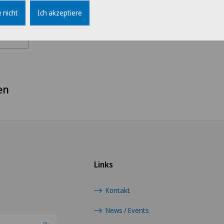
 nicht
Ich akzeptiere
Berufsgruppe
Wähl
Ärzte
Swis
Belegärzte
Ärz
en
Direktion
Ärzt
Logistik
Ärzt
Medizin
Ärzt
Links
Patientenservice
Ärzt
Kontakt
Verwaltung
News / Events
Cent
Eaux