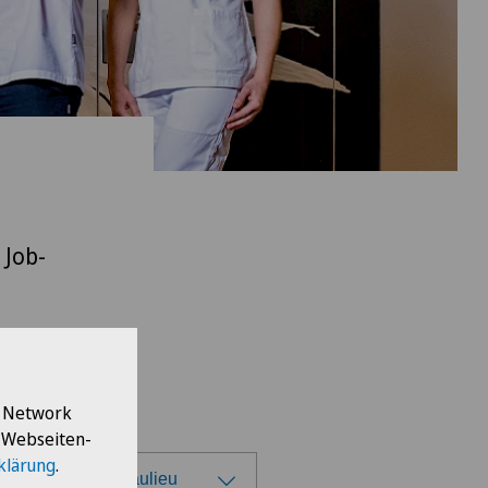
 Job-
l Network
e Webseiten-
klärung
.
ique Générale-Beaulieu