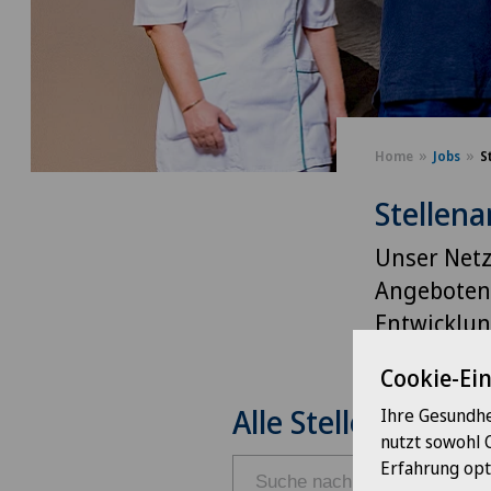
Home
Jobs
S
Stellen
Unser Netzw
Angeboten 
Entwicklun
Cookie-Ei
Alle Stellen
Ihre Gesundhe
nutzt sowohl 
Erfahrung opt