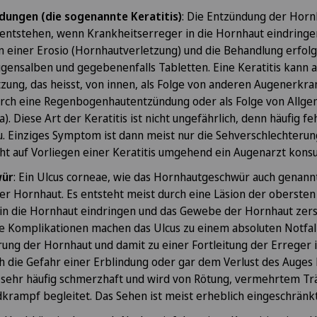
Spital Zofingen
NE
ungen (die sogenannte Keratitis)
: Die Entzündung der Horn
e entstehen, wenn Krankheitserreger in die Hornhaut eindring
n einer Erosio (Hornhautverletzung) und die Behandlung erfolg
gensalben und gegebenenfalls Tabletten. Eine Keratitis kann 
tzung, das heisst, von innen, als Folge von anderen Augenerkr
urch eine Regenbogenhautentzündung oder als Folge von All
). Diese Art der Keratitis ist nicht ungefährlich, denn häufig 
u. Einziges Symptom ist dann meist nur die Sehverschlechterung.
t auf Vorliegen einer Keratitis umgehend ein Augenarzt konsu
wür
: Ein Ulcus corneae, wie das Hornhautgeschwür auch genannt 
er Hornhaut. Es entsteht meist durch eine Läsion der obersten
de
 in die Hornhaut eindringen und das Gewebe der Hornhaut zer
e Komplikationen machen das Ulcus zu einem absoluten Notfall
rung der Hornhaut und damit zu einer Fortleitung der Erreger
die Gefahr einer Erblindung oder gar dem Verlust des Auges b
t sehr häufig schmerzhaft und wird von Rötung, vermehrtem Trä
dkrampf begleitet. Das Sehen ist meist erheblich eingeschränk