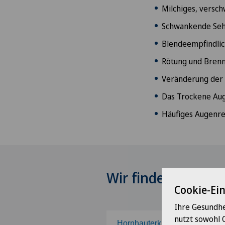
Milchiges, vers
Schwankende Seh
Blendeempfindli
Rötung und Brenn
Veränderung der
Das Trockene Au
Häufiges Augenr
Wir finden einen Sp
Cookie-Ei
Ihre Gesundhe
nutzt sowohl 
Hornhauterkrankungen