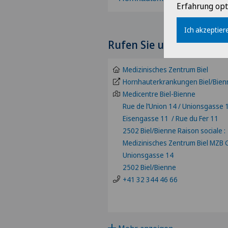
Erfahrung opt
Wählen Sie ein Fachgebiet
Ich akzeptiere
Rufen Sie uns an und ve
Achillessehnenriss
Medizinisches Zentrum Biel
Adipositas und Übergewicht
Hornhauterkrankungen Biel/Bien
Medicentre Biel-Bienne
Rue de l’Union 14 / Unionsgasse 
Akromioklavikuläre Dislokat
Eisengasse 11 / Rue du Fer 11
2502 Biel/Bienne Raison sociale :
Akromioplastik
Medizinisches Zentrum Biel MZB
Unionsgasse 14
Akupunktur
2502 Biel/Bienne
+41 32 344 46 66
Akutgeriatrie
Allergologie und Immunolog