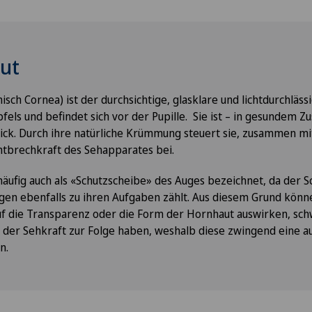
aut
isch Cornea) ist der durchsichtige, glasklare und lichtdurchläs
fels und befindet sich vor der Pupille. Sie ist – in gesundem Z
ick. Durch ihre natürliche Krümmung steuert sie, zusammen mi
chtbrechkraft des Sehapparates bei.
äufig auch als «Schutzscheibe» des Auges bezeichnet, da der S
gen ebenfalls zu ihren Aufgaben zählt. Aus diesem Grund kön
auf die Transparenz oder die Form der Hornhaut auswirken, s
 der Sehkraft zur Folge haben, weshalb diese zwingend eine a
rn.