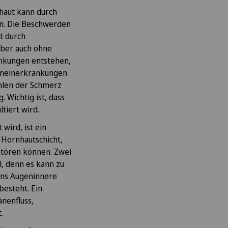
haut kann durch
en. Die Beschwerden
t durch
aber auch ohne
ankungen entstehen,
gemeinerkrankungen
fehlen der Schmerz
 Wichtig ist, dass
ltiert wird.
wird, ist ein
 Hornhautschicht,
stören können. Zwei
, denn es kann zu
 ins Augeninnere
esteht. Ein
nenfluss,
t.