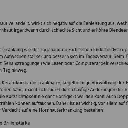
aut verändert, wirkt sich negativ auf die Sehleistung aus, wesh
nhaut irgendwann durch schlechte Sicht und erhöhte Blendeem
erkrankung wie der sogenannten Fuchs‘schen Endotheldystroph
Aufwachen stärker und bessern sich im Tagesverlauf. Beim T
: Sehanstrengungen wie Lesen oder Computerarbeit verschlec
 Tag hinweg.
 Keratokonus, die krankhafte, kegelförmige Vorwölbung der H
eiten kann, macht sich zuerst durch häufige Änderungen der B
e Kurzsichtigkeit nie ganz korrigiert werden kann. Auch Doppe
trahlen können auftauchen. Daher ist es wichtig, vor allem au
der Verdacht auf eine Hornhauterkrankung bestehen:
e Brillenstärke