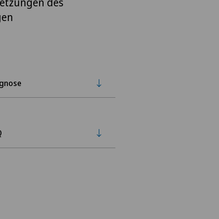
letzungen des
gen
agnose
Q