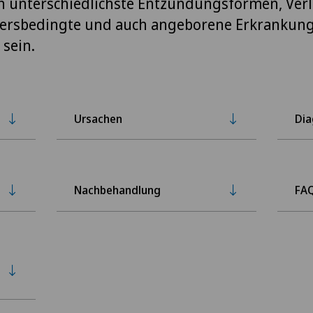
n unterschiedlichste Entzündungsformen, Ver
tersbedingte und auch angeborene Erkrankun
 sein.
Ursachen
Di
Nachbehandlung
FA