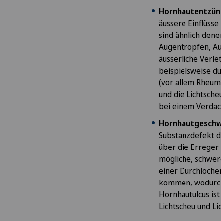
Angiographie
Hornhautentzünd
äussere Einflüss
Angiologie
sind ähnlich dene
Augentropfen, Au
äusserliche Verle
Aortenchirurgie
beispielsweise d
(vor allem Rheuma
Arthrose
und die Lichtsche
bei einem Verdach
Ästhetische Medizin
Hornhautgesch
Substanzdefekt d
Ästhetische und korrigieren
über die Erreger
Dermatologie
mögliche, schwer
einer Durchlöche
Augenchirurgie
kommen, wodurch 
Hornhautulcus is
Lichtscheu und Li
Augenentzündungen