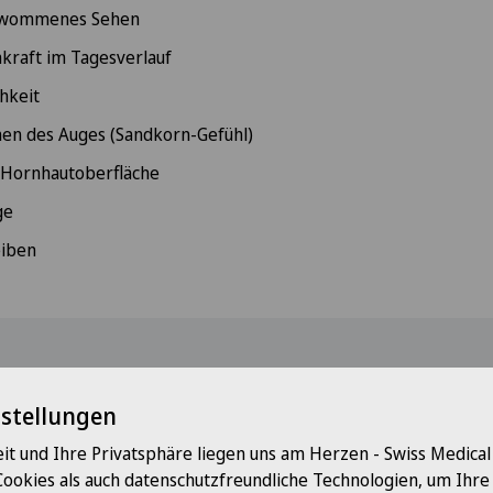
chwommenes Sehen
kraft im Tagesverlauf
chkeit
en des Auges (Sandkorn-Gefühl)
 Hornhautoberfläche
ge
eiben
ezialisten für Sie
nstellungen
it und Ihre Privatsphäre liegen uns am Herzen - Swiss Medica
Cookies als auch datenschutzfreundliche Technologien, um Ihr
Wählen Sie eine Klinik
Wähl