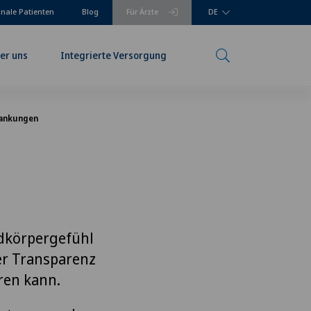
onale Patienten
Blog
Für Ärzte
DE
er uns
Integrierte Versorgung
ankungen
dkörpergefühl
er Transparenz
ren kann.