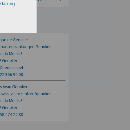
klärung
.
len Sie einen Kanton
ique de Genolier
hauterkrankungen Genolier
e du Muids 3
 Genolier
@genolier.net
22 366 90 00
s Visio Genolier
swiss-visio/zentren/genolier
e du Muids 3
 Genolier
58 274 22 80