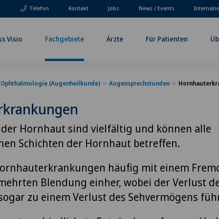
Telefon
Kontakt
Jobs
News / Events
Internati
ss Visio
Fachgebiete
Ärzte
Für Patienten
Üb
Ophthalmologie (Augenheilkunde)
Augensprechstunden
Hornhauterkr
rkrankungen
er Hornhaut sind vielfältig und können alle
hen Schichten der Hornhaut betreffen.
ornhauterkrankungen häufig mit einem Frem
rmehrten Blendung einher, wobei der Verlust d
sogar zu einem Verlust des Sehvermögens füh