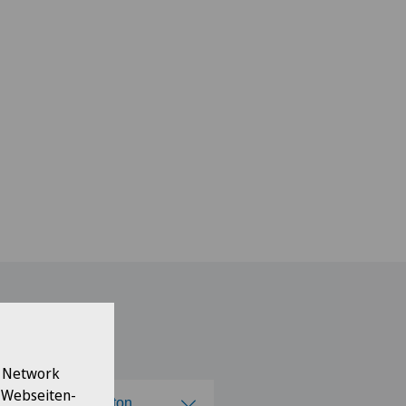
l Network
e Webseiten-
en Sie einen Kanton