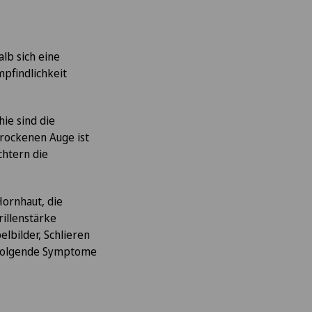
alb sich eine
pfindlichkeit
ie sind die
rockenen Auge ist
htern die
ornhaut, die
rillenstärke
lbilder, Schlieren
f folgende Symptome