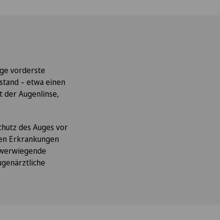
sige vorderste
ustand – etwa einen
t der Augenlinse,
chutz des Auges vor
nen Erkrankungen
chwerwiegende
ugenärztliche