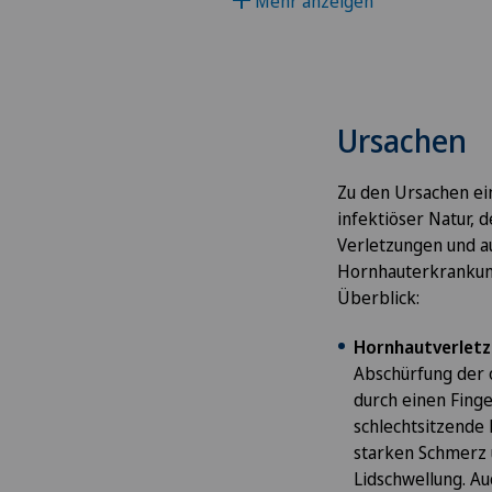
Mehr anzeigen
Allgemeine Chirurgie
Allgemeine Innere Medizin
Ursachen
Alter G
Zu den Ursachen ei
Alterspsychiatrie
infektiöser Natur,
Verletzungen und a
Hornhauterkrankung
Alterssichtigkeit (Presbyopi
Überblick:
Anästhesiologie
Hornhautverletzu
Abschürfung der 
Andrologie
durch einen Fing
schlechtsitzende
Angepasste körperliche Akti
starken Schmerz 
Lidschwellung. A