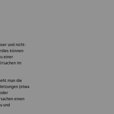
ser und nicht-
erdies können
u einer
Ursachen im
teht man die
rletzungen (etwa
 oder
rsachen einen
eu und