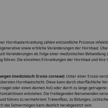
Privatklinik Belair
SO
Privatklinik Bethanien
FR
Privatklinik Lindberg
GE
ner Hornhauterkrankung zählen entzündliche Prozesse infektiö
Privatklinik Obach
TI
 degenerative sowie erbliche Veränderungen der Hornhaut. Üb
uch Veränderungen als Folge einer medizinischen Behandlung z
 führen. Die einzelnen Erkrankungen der Hornhaut und ihre 
e)
Privatklinik Siloah
GR
Privatklinik Villa im Park
VS
ngen (medizinisch: Erosio corneae)
: Unter einer Erosio vers
obersten Hornhautschicht. Diese kann durch oberflächliche Ve
Rosenklinik Rapperswil
JU
ernagel oder einen dünnen Ast) oder durch zu lange getragene
 Kontaktlinsen entstehen. Die freiliegenden Nervenenden veru
vität
Schmerzklinik Basel
VD
und führen zu vermehrtem Tränenfluss, zu Rötungen, Lichtsch
uch das Sehvermögen kann deutlich herabgesetzt sein.