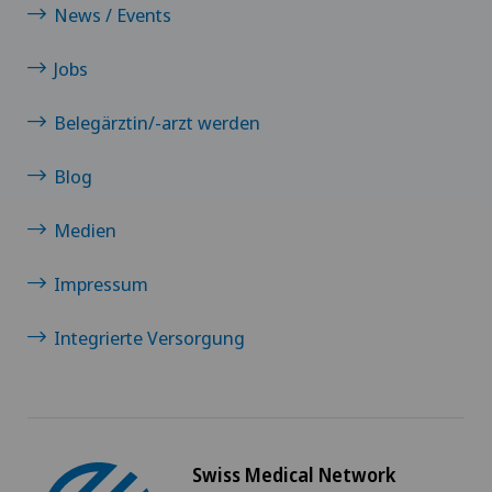
Clinica Sant Anna
News / Events
Jobs
Clinique de Genolier
Belegärztin/-arzt werden
Clinique de Montchoisi
Blog
Clinique de Valère
Medien
Clinique Générale-Beaulieu
Impressum
Clinique Générale Ste-Anne
Integrierte Versorgung
Clinique Montbrillant
Clinique Valmont
Swiss Medical Network
Genolier Innovation Hub SA