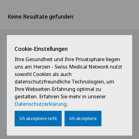
Ärzteteam Seewadel
Keine Resultate gefunden
Westschweiz
Logistik
Ärztezentrum Oerlikon
Tessin
Medizin
Ärztezentrum Siloah Liebefeld
Cookie-Einstellungen
Deutschschweiz
Patientenservice
@Immer das Neueste erfahren
Ärztezentrum Siloah Murten
Ihre Gesundheit und Ihre Privatsphäre liegen
uns am Herzen - Swiss Medical Network nutzt
Verwaltung
sowohl Cookies als auch
Ärztezentrum Solothurn
datenschutzfreundliche Technologien, um
Praktikanten & Lernende
Ihre Webseiten-Erfahrung optimal zu
Centre Médico-Chirurgical des Eaux-Vives
gestalten. Erfahren Sie mehr in unserer
Datenschutzerklärung
.
Centro Medico Blenio
Links
Ich akzeptiere nicht
Ich akzeptiere
Clinica Ars Medica
Kontakt