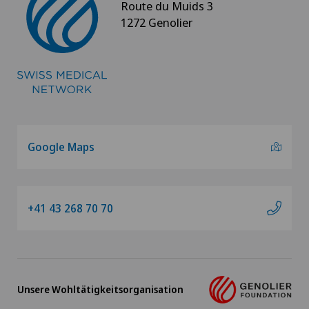
Route du Muids 3
1272 Genolier
Genolier Management + Services
Genolier Patient Services
Hôpital de la Providence
Ladies Permanence Stadelhofen
Google Maps
Medicentre Tavannes
+41 43 268 70 70
Medizinisches Zentrum Biel (MZB)
Physiotherapie Solothurn AG
Unsere Wohltätigkeitsorganisation
Privatklinik Belair