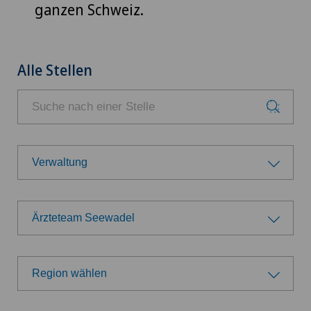
ganzen Schweiz.
Alle Stellen
Verwaltung
Berufsgruppe
Ärzteteam Seewadel
Ärzte
Wählen Sie eine Klinik
Belegärzte
Region wählen
Swiss Medical Network
Region wählen
Direktion