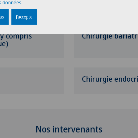
s données
.
étences :
pas
J'accepte
(y compris
Chirurgie bariat
ue)
Chirurgie endocr
Nos intervenants