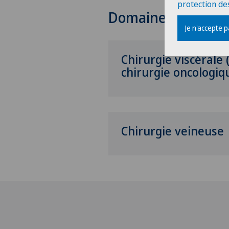
protection de
Domaines de comp
Je n'accepte 
Chirurgie viscérale 
chirurgie oncologiq
Chirurgie veineuse