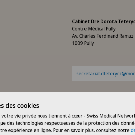
Cabinet Dre Dorota Tetery
Centre Médical Pully
Av. Charles Ferdinand Ramuz
1009 Pully
secretariat.dteterycz@mont
+41 21 619 39 80
s des cookies
 votre vie privée nous tiennent à cœur - Swiss Medical Network
 que des technologies respectueuses de la protection des donné
tre expérience en ligne. Pour en savoir plus, consultez notre
d