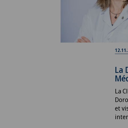
12.11
La 
Méd
La Cl
Doro
et v
inte