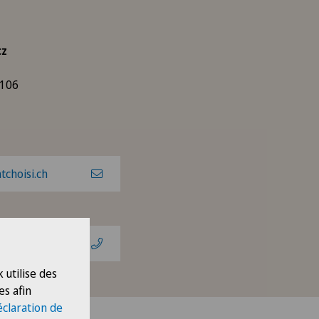
cz
 106
choisi.ch
 utilise des
es afin
éclaration de