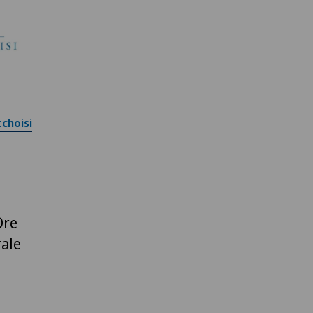
choisi
e
Dre
rale