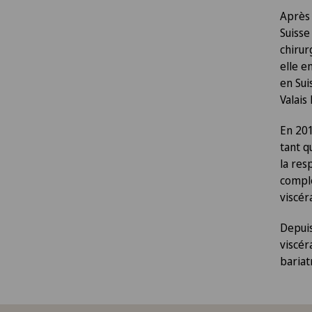
Après 
Suisse
chirur
elle e
en Sui
Valais
En 201
tant q
la res
complè
viscér
Depuis
viscér
bariat