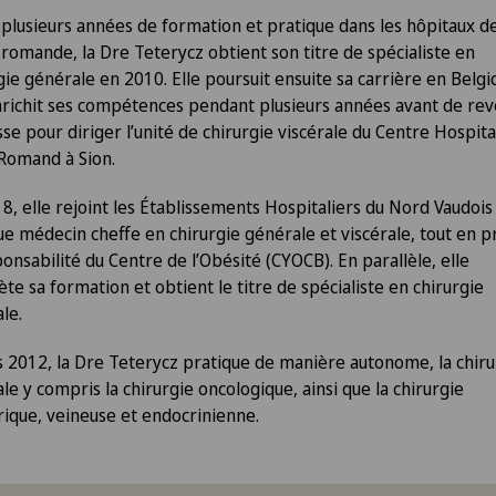
plusieurs années de formation et pratique dans les hôpitaux d
 romande, la Dre Teterycz obtient son titre de spécialiste en
gie générale en 2010. Elle poursuit ensuite sa carrière en Belgi
nrichit ses compétences pendant plusieurs années avant de rev
sse pour diriger l’unité de chirurgie viscérale du Centre Hospita
 Romand à Sion.
8, elle rejoint les Établissements Hospitaliers du Nord Vaudois
ue médecin cheffe en chirurgie générale et viscérale, tout en 
ponsabilité du Centre de l’Obésité (CYOCB). En parallèle, elle
te sa formation et obtient le titre de spécialiste en chirurgie
ale.
 2012, la Dre Teterycz pratique de manière autonome, la chiru
ale y compris la chirurgie oncologique, ainsi que la chirurgie
rique, veineuse et endocrinienne.