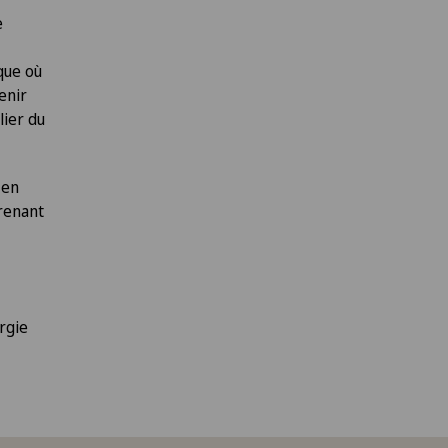
e
que où
enir
lier du
 en
prenant
rgie