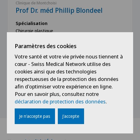
Clinique de Montchoisi
Prof Dr. méd Phillip Blondeel
Spécialisation
Chirurgie plastique
Paramètres des cookies
Votre santé et votre vie privée nous tiennent à
cœur - Swiss Medical Network utilise des
Voir profil
cookies ainsi que des technologies
respectueuses de la protection des données
afin d'optimiser votre expérience en ligne.
Pour en savoir plus, consultez notre
Voir plus
déclaration de protection des données
.
Je n'accepte pas
J'accepte