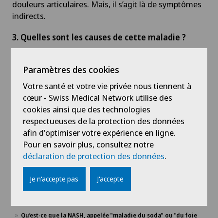
douleurs articulaires. Mais, il s’agit là de symptômes
indirects.
3. Quelles sont les causes de cette maladie ?
Le plus souvent, il s’agit d’un apport excédant les
Paramètres des cookies
besoins. Le foie se trouve confronter à gérer trop de
graisses. Des mesures simples à exprimer, mais
Votre santé et votre vie privée nous tiennent à
difficiles à réaliser, peuvent aider : par exemple,
cœur - Swiss Medical Network utilise des
manger moins et bouger plus.
cookies ainsi que des technologies
respectueuses de la protection des données
afin d'optimiser votre expérience en ligne.
Pour en savoir plus, consultez notre
Lire la suite
déclaration de protection des données
.
Je n'accepte pas
J'accepte
Home
Actualités / Événements
Qu’est-ce que la NASH, appelée "maladie du soda" ou "du foie