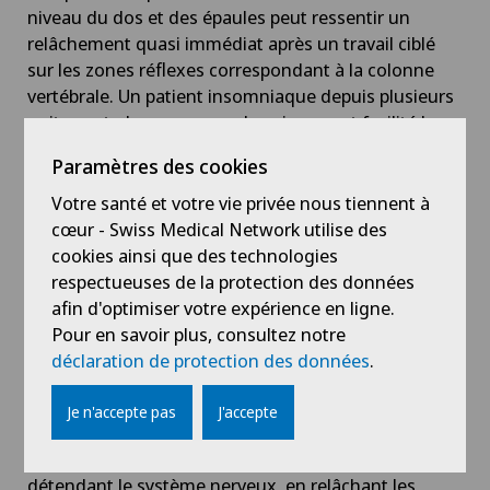
niveau du dos et des épaules peut ressentir un
relâchement quasi immédiat après un travail ciblé
sur les zones réflexes correspondant à la colonne
vertébrale. Un patient insomniaque depuis plusieurs
nuits peut observer un endormissement facilité le
soir même d’une séance réalisée en fin de journée.
Paramètres des cookies
Un proche aidant, épuisé émotionnellement, peut
ressentir un apaisement marqué et un repos mental
Votre santé et votre vie privée nous tiennent à
dès la première séance.
cœur - Swiss Medical Network utilise des
Pour des effets plus durables sur le sommeil, la
cookies ainsi que des technologies
digestion ou l’équilibre émotionnel, plusieurs
respectueuses de la protection des données
séances régulières peuvent être nécessaires.
afin d'optimiser votre expérience en ligne.
Pour en savoir plus, consultez notre
déclaration de protection des données
.
Troubles du sommeil : Comment la réflexologie
aide-t-elle à retrouver un sommeil plus
Je n'accepte pas
J'accepte
réparateur ?
La réflexologie favorise un sommeil réparateur en
détendant le système nerveux, en relâchant les