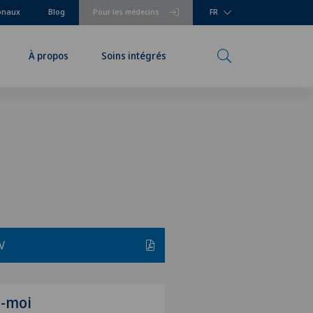
ionaux
Blog
Pour les médecins
FR
À propos
Soins intégrés
V
z-moi