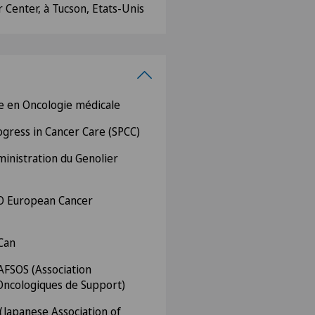
 Center, à Tucson, Etats-Unis
 en Oncologie médicale
ogress in Cancer Care (SPCC)
inistration du Genolier
CO European Cancer
.Can
AFSOS (Association
Oncologiques de Support)
 (Japanese Association of