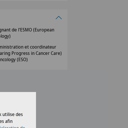
gnant de l'ESMO (European
ology)
inistration et coordinateur
ring Progress in Cancer Care)
ncology (ESO)
 utilise des
es afin