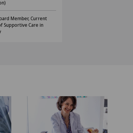
on)
 Board Member, Current
of Supportive Care in
y