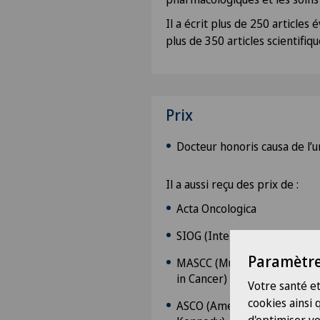
Il a écrit plus de 250 articles 
plus de 350 articles scientifiqu
Prix
Docteur honoris causa de l’
Il a aussi reçu des prix de :
Acta Oncologica
SIOG (International Society 
Paramètre
MASCC (Multinational Associ
in Cancer)
Votre santé et
cookies ainsi
ASCO (American Society of Cl