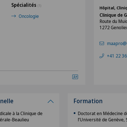
Spécialités
(1)
Hôpital, Clin
Clinique de G
Oncologie
Route du Mui
1272 Genolie
maapro@g
+41 22 36
nelle
Formation
icale à la Clinique de
Doctorat en Médecine de
nérale-Beaulieu
l’Université de Genève, 