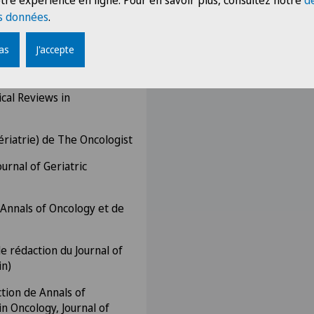
tre expérience en ligne. Pour en savoir plus, consultez notre
d
s données
.
pas
J'accepte
cal Reviews in
ériatrie) de The Oncologist
urnal of Geriatric
 Annals of Oncology et de
 rédaction du Journal of
in)
ion de Annals of
n Oncology, Journal of