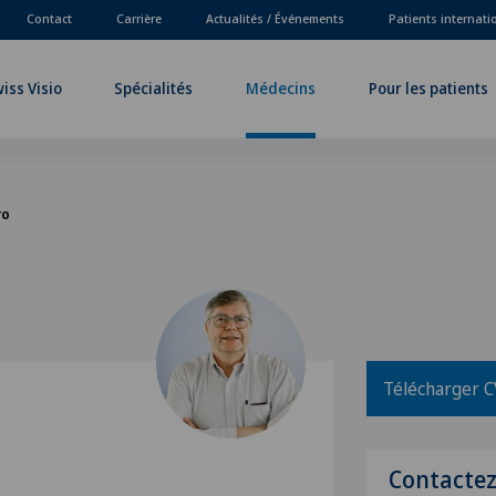
Contact
Carrière
Actualités / Événements
Patients internat
iss Visio
Spécialités
Médecins
Pour les patients
ro
Télécharger C
Contacte