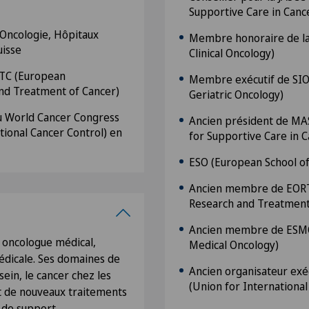
Supportive Care in Canc
’Oncologie, Hôpitaux
Membre honoraire de la
 Suisse
Clinical Oncology)
RTC (European
Membre exécutif de SIOG
and Treatment of Cancer)
Geriatric Oncology)
du World Cancer Congress
Ancien président de MAS
tional Cancer Control) en
for Supportive Care in C
ESO (European School o
Ancien membre de EORT
Research and Treatment
Ancien membre de ESMO
 oncologue médical,
Medical Oncology)
icale. Ses domaines de
Ancien organisateur exé
sein, le cancer chez les
(Union for International
t de nouveaux traitements
 de support.