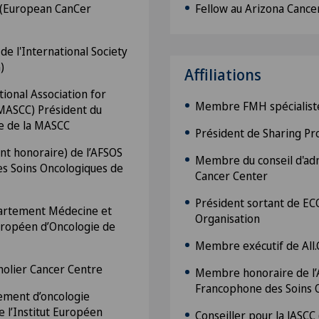
O (European CanCer
Fellow au Arizona Cancer
e l'International Society
)
Affiliations
ional Association for
Membre FMH spécialiste
(MASCC) Président du
e de la MASCC
Président de Sharing Pr
nt honoraire) de l’AFSOS
Membre du conseil d'adm
es Soins Oncologiques de
Cancer Center
Président sortant de E
partement Médecine et
Organisation
Européen d’Oncologie de
Membre exécutif de All
olier Cancer Centre
Membre honoraire de l’
Francophone des Soins 
ement d’oncologie
e l’Institut Européen
Conseiller pour la JASCC