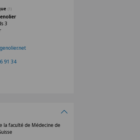
ique
(1)
enolier
ds 3
r
enolier.net
6 91 34
 la faculté de Médecine de
Suisse