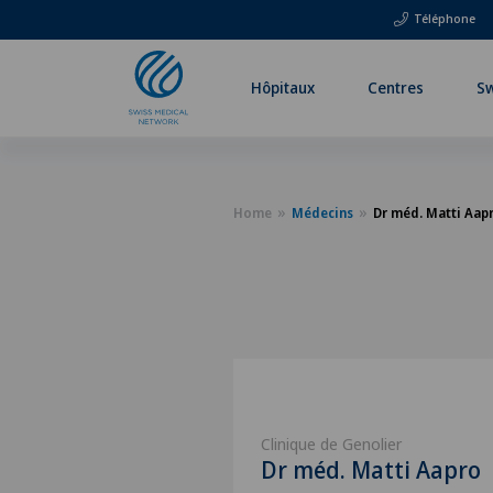
Téléphone
Hôpitaux
Centres
Sw
Home
Médecins
Dr méd. Matti Aap
Clinique de Genolier
Dr méd. Matti Aapro