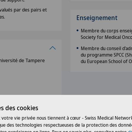
évalués par des pairs et
es.
Enseignement
Membre du corps ensei
Society for Medical Onc
Membre du conseil d'adm
du programme SPCC (Sha
université de Tampere
du European School of O
of Geriatric Oncology)
s des cookies
ation of Supportive Care
 votre vie privée nous tiennent à cœur - Swiss Medical Network
 que des technologies respectueuses de la protection des donné
inical Oncology, prix BJ