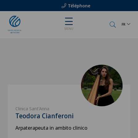
Téléphone
FR
MENU
Clinica Sant'Anna
Teodora Cianferoni
Arpaterapeuta in ambito clinico