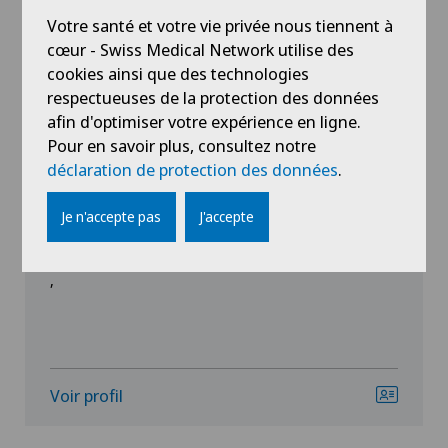
spécialisation
Votre santé et votre vie privée nous tiennent à
cœur - Swiss Medical Network utilise des
cookies ainsi que des technologies
respectueuses de la protection des données
afin d'optimiser votre expérience en ligne.
Pour en savoir plus, consultez notre
déclaration de protection des données
.
Poliambulatorio Pediatrico
Federica Bertenasco
Je n'accepte pas
J'accepte
,
,
Voir profil