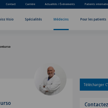
Contact
Carrière
Actualités / Événements
Patients internat
iss Visio
Spécialités
Médecins
Pour les patients
onturso
Télécharger C
turso
Contacte