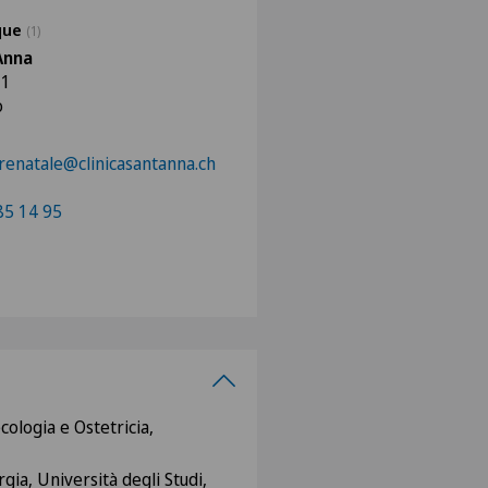
ique
(1)
'Anna
 1
o
renatale@clinicasantanna.ch
85 14 95
ecologia e Ostetricia,
gia, Università degli Studi,