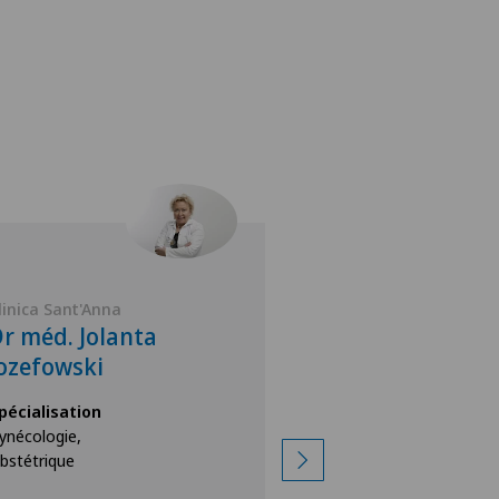
linica Sant'Anna
Clinica Sant'Anna
r méd. Jolanta
Dr méd. Wilm
ozefowski
Sanzeni
pécialisation
Spécialisation
ynécologie,
Gynécologie,
bstétrique
Obstétrique