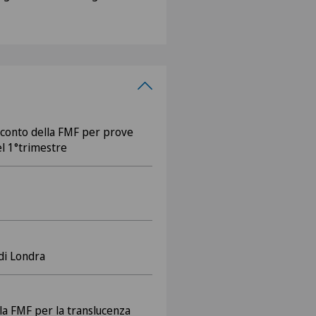
 conto della FMF per prove
el 1°trimestre
 di Londra
lla FMF per la translucenza