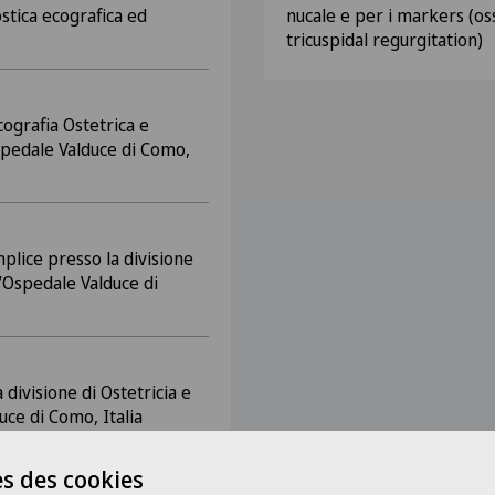
ostica ecografica ed
nucale e per i markers (os
tricuspidal regurgitation)
cografia Ostetrica e
spedale Valduce di Como,
plice presso la divisione
l’Ospedale Valduce di
a divisione di Ostetricia e
uce di Como, Italia
s des cookies