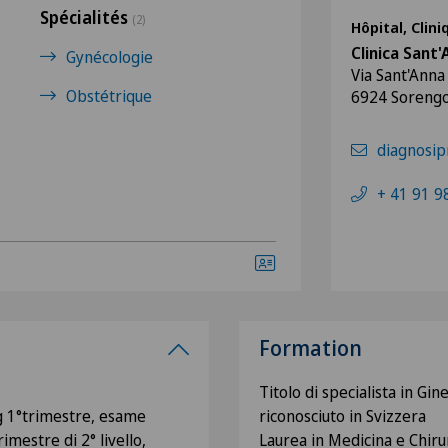
Spécialités
(2)
Hôpital, Clin
Clinica Sant
Gynécologie
Via Sant'Anna
Obstétrique
6924 Soreng
diagnosip
+ 41 91 9
Formation
Titolo di specialista in Gin
g 1°trimestre, esame
riconosciuto in Svizzera
mestre di 2° livello,
Laurea in Medicina e Chirur