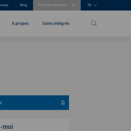
ionaux
Blog
Pour les médecins
FR
À propos
Soins intégrés
V
z-moi