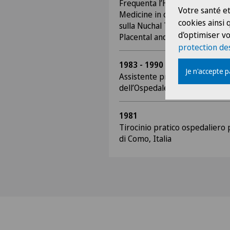
Frequenta l’Harris Birthright 
Votre santé et
Medicine in qualità di osserva
cookies ainsi
sulla Nuchal Translucency, Cer
d'optimiser vo
Placental and Fetal Doppler
protection de
1983 - 1990
Je n'accepte 
Assistente presso la divisione 
dell’Ospedale Valduce di Como,
1981
Tirocinio pratico ospedaliero 
di Como, Italia