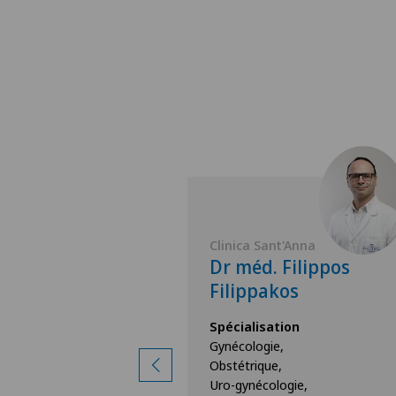
'Anna
Clinica Sant'Anna
ngela Vitelli
Dr méd. Filippos
Filippakos
ion
Spécialisation
Gynécologie,
Obstétrique,
Uro-gynécologie,