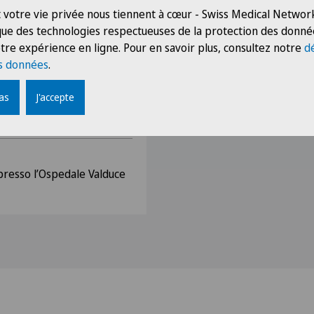
Research Centre For Fetal
 votre vie privée nous tiennent à cœur - Swiss Medical Network
tore partecipando a stages
 que des technologies respectueuses de la protection des donné
vical Assessment e
tre expérience en ligne. Pour en savoir plus, consultez notre
d
s données
.
pas
J'accepte
di Ostetricia e Ginecologia
 Italia
presso l’Ospedale Valduce