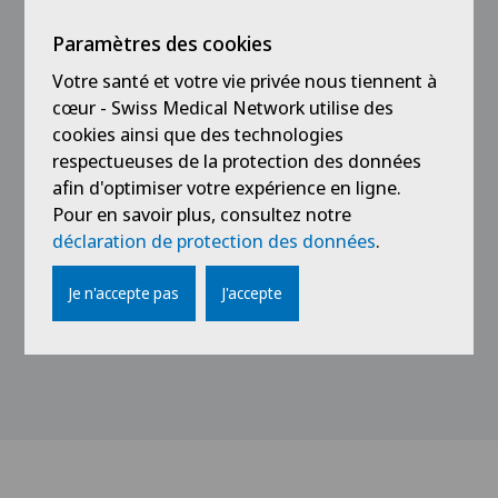
moteur
Paramètres des cookies
2006
Votre santé et votre vie privée nous tiennent à
Spécialisation en chirurgie mini-invasive de la
cœur - Swiss Medical Network utilise des
hanche par voie antérieure
cookies ainsi que des technologies
respectueuses de la protection des données
2005
afin d'optimiser votre expérience en ligne.
Instructeur ATLS
Pour en savoir plus, consultez notre
déclaration de protection des données
.
1997
Diplôme fédéral de médecine, Université de
Je n'accepte pas
J'accepte
Genève