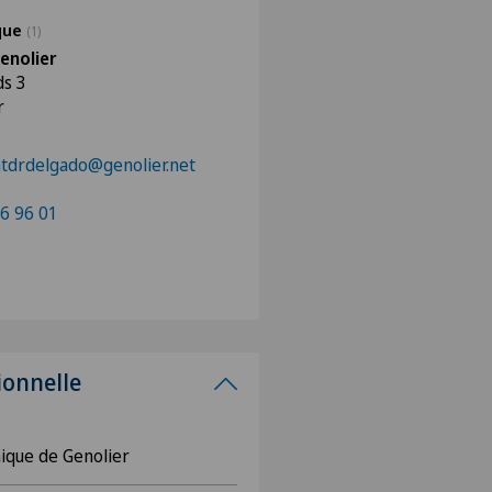
ique
(1)
enolier
ds 3
r
atdrdelgado@genolier.net
6 96 01
ionnelle
nique de Genolier