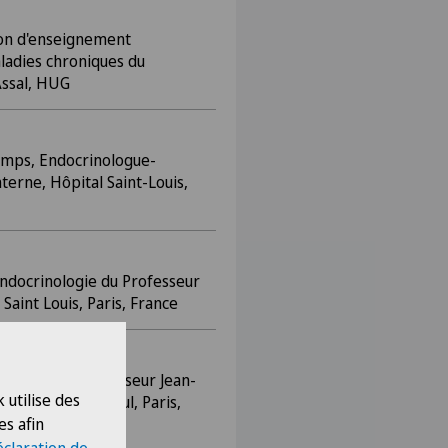
son d'enseignement
ladies chroniques du
Assal, HUG
emps, Endocrinologue-
erne, Hôpital Saint-Louis,
endocrinologie du Professeur
Saint Louis, Paris, France
nologie du Professeur Jean-
 utilise des
int-Vincent de Paul, Paris,
es afin