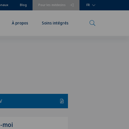
ionaux
Blog
Pour les médecins
FR
À propos
Soins intégrés
V
z-moi