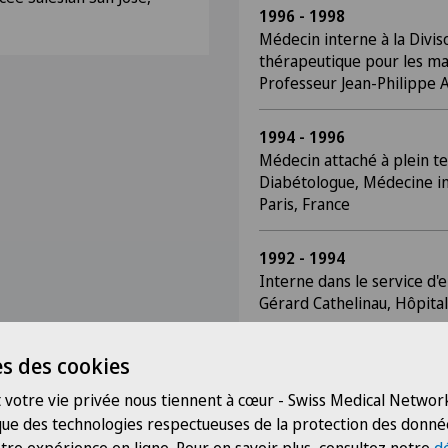
1996 - 1998
Médecin interne à la Divi
thérapeutique pour les ma
Professeur Jean-Philippe 
1994 - 1996
Médecin attaché à plein t
Diabétologue, Médecine int
Paris, France
1992 - 1994
Interne dans le service d'
Gérard Cathelinau, Hôpital 
1989 - 1991
s des cookies
Médecin, service d'endocri
 votre vie privée nous tiennent à cœur - Swiss Medical Network
Louis Chaussain, Hôpital Sa
 que des technologies respectueuses de la protection des donné
France