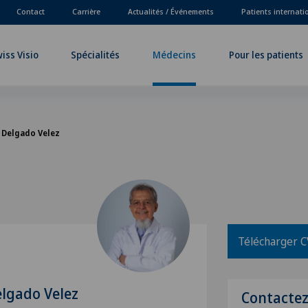
Contact
Carrière
Actualités / Événements
Patients internat
iss Visio
Spécialités
Médecins
Pour les patients
 Delgado Velez
Télécharger C
lgado Velez
Contacte