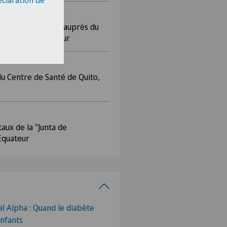
éclaration de
 santé familiale auprès du
a", Manta, Equateur
u Centre de Santé de Quito,
aux de la "Junta de
 Equateur
al Alpha : Quand le diabète
enfants