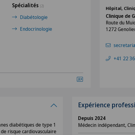
Spécialités
(2)
Hôpital, Clin
Clinique de G
Diabétologie
Route du Mui
Endocrinologie
1272 Genolie
secretari
+41 22 36
Expérience profess
Depuis 2024
nnes diabétiques de type 1
Médecin indépendant, Cli
 de risque cardiovasculaire