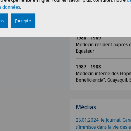
tre expérience en ligne. Pour en savoir plus, consultez notre
d
s données
.
1989
Directeur du programme de
pas
J'accepte
Centre de Santé "Rio Mant
1988 - 1989
Médecin résident auprès d
Equateur
1987 - 1988
Médecin interne des Hôpit
Beneficiencia", Guayaquil,
Médias
25.01.2024, le Journal, Can
s'immisce dans la vie des 