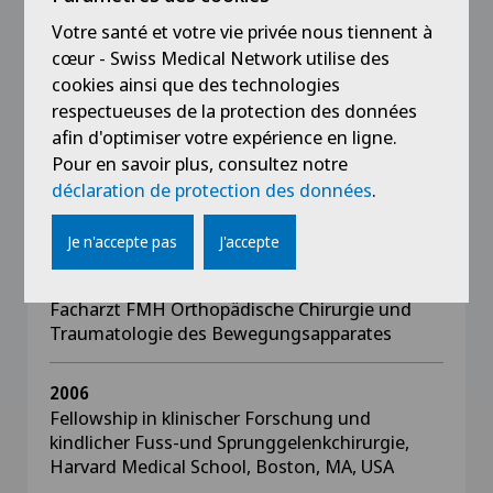
Votre santé et votre vie privée nous tiennent à
cœur - Swiss Medical Network utilise des
cookies ainsi que des technologies
respectueuses de la protection des données
Formation
afin d'optimiser votre expérience en ligne.
Pour en savoir plus, consultez notre
2011
déclaration de protection des données
.
Venia legendi der Universität Zürich und
Ernennung zum Privatdozenten
Je n'accepte pas
J'accepte
2006
Facharzt FMH Orthopädische Chirurgie und
Traumatologie des Bewegungsapparates
2006
Fellowship in klinischer Forschung und
kindlicher Fuss-und Sprunggelenkchirurgie,
Harvard Medical School, Boston, MA, USA