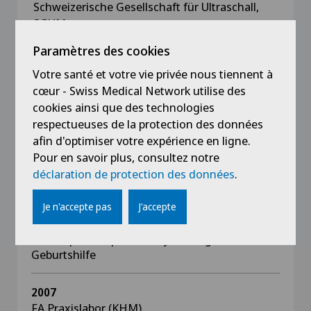
Schweizerische Gesellschaft für Ultraschall,
SGUM
Akademie für Fortbildungen der SGGG
Paramètres des cookies
Schweizerische Gesellschaft für Gynäkologie
Votre santé et votre vie privée nous tiennent à
und Geburtshilfe, SGGG
cœur - Swiss Medical Network utilise des
Verband der Scweizer Ärztinnen und Ärzte,
cookies ainsi que des technologies
FMH
respectueuses de la protection des données
afin d'optimiser votre expérience en ligne.
Pour en savoir plus, consultez notre
déclaration de protection des données
.
Formation
Je n'accepte pas
J'accepte
2010
Schwerpunkt Operative Gynäkologie und
Geburtshilfe
2007
FA Praxislabor (KHM)