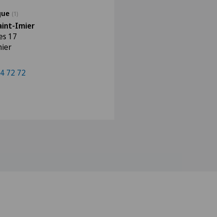
ique
(1)
aint-Imier
es 17
mier
4 72 72