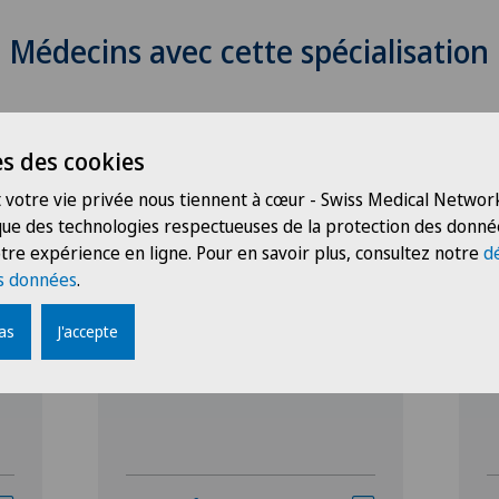
Médecins avec cette spécialisation
s des cookies
 votre vie privée nous tiennent à cœur - Swiss Medical Network
 que des technologies respectueuses de la protection des donné
tre expérience en ligne. Pour en savoir plus, consultez notre
d
Hôpital de Saint-Imier
H
s données
.
Catheline Renaudin
E
pas
J'accepte
Spécialisation
S
Ergothérapie
E