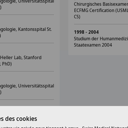
gologie, Universitätsspital
Chirurgisches Basisexam
t)
ECFMG Certification (USML
CS)
gologie, Kantonsspital St.
1998 - 2004
i)
Studium der Humanmedizin,
Staatexamen 2004
 Heller Lab, Stanford
r, PhD)
gologie, Universitätsspital
t)
onsspital Schaffhausen (PD
s des cookies