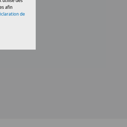
 utilise des
es afin
éclaration de