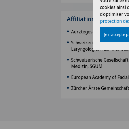
Votre santé et
cookies ainsi
d'optimiser vo
Affiliations
protection de
Aerztegesellschaft des Kant
Je n'accepte 
Schweizerische Gesellschaft
Laryngologie, Hals- und Ges
Schweizerische Gesellschaft 
Medizin, SGUM
European Academy of Facial 
Zürcher Ärzte Gemeinschaf