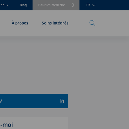
ionaux
Blog
Pour les médecins
FR
À propos
Soins intégrés
V
z-moi