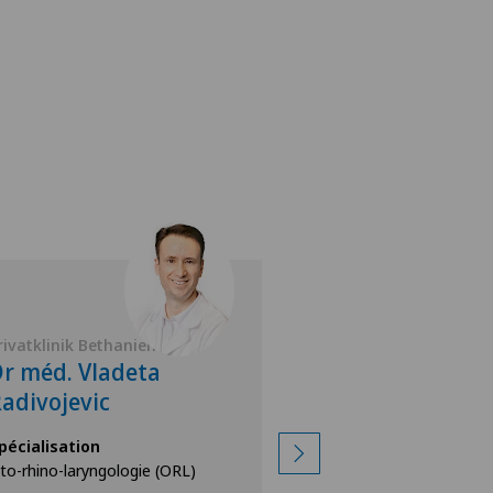
rivatklinik Bethanien
Privatklinik Bethan
r méd. Vladeta
Dr méd. Chris
adivojevic
Burkart
pécialisation
Spécialisation
to-rhino-laryngologie (ORL)
Oto-rhino-laryngolog