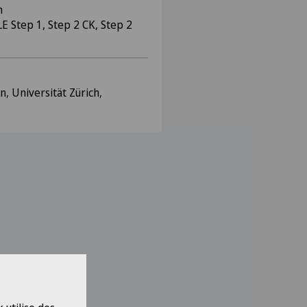
en
E Step 1, Step 2 CK, Step 2
 Universität Zürich,