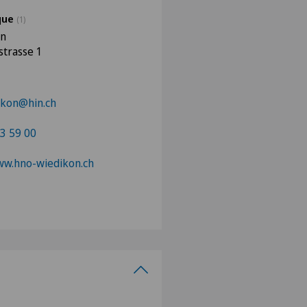
ique
(1)
on
strasse 1
ikon@hin.ch
3 59 00
ww.hno-wiedikon.ch