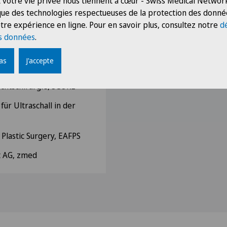
 votre vie privée nous tiennent à cœur - Swiss Medical Network
 que des technologies respectueuses de la protection des donné
tre expérience en ligne. Pour en savoir plus, consultez notre
d
s données
.
ons Zuerich, AGZ
pas
J'accepte
 für Oto-Rhino-
ichtschirurgie, SGORL
für Ultraschall in der
Plastic Surgery, EAFPS
t AG, zmed