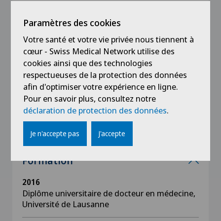
SFO
Paramètres des cookies
AAO
Votre santé et votre vie privée nous tiennent à
NANOS
cœur - Swiss Medical Network utilise des
cookies ainsi que des technologies
EPOS
respectueuses de la protection des données
afin d'optimiser votre expérience en ligne.
EUNOS (2017)
Pour en savoir plus, consultez notre
BSOC
déclaration de protection des données
.
Je n'accepte pas
J'accepte
Formation
2016
Diplôme universitaire de docteur en médecine,
Université de Lausanne