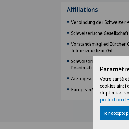
Affiliations
Verbindung der Schweizer 
Schweizerische Gesellschaft
Vorstandsmitglied Zürcher G
Intensivmedizin ZGI
Schweizerische Gesellschaft
Reanimation SGAR
Paramètre
Ärztegesellschaft des Kanto
Votre santé et
cookies ainsi
European Society of Anaest
d'optimiser vo
protection de
Je n'accepte 