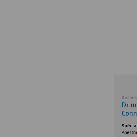
Rosenk
Dr m
Conn
Spécia
Anesthé