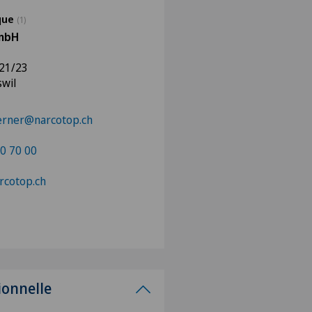
ique
(1)
mbH
 21/23
wil
erner@narcotop.ch
0 70 00
arcotop.ch
ionnelle