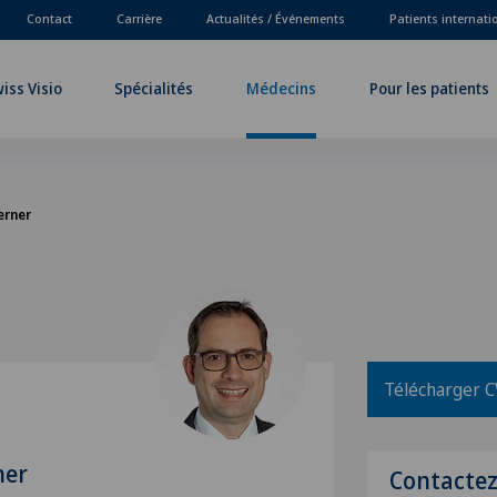
Contact
Carrière
Actualités / Événements
Patients internat
iss Visio
Spécialités
Médecins
Pour les patients
erner
Télécharger C
ner
Contacte