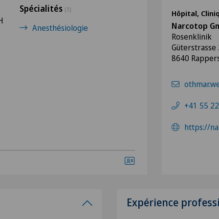
Spécialités
(1)
Hôpital, Clin
H
Narcotop G
Anesthésiologie
Rosenklinik
Güterstrasse
8640 Rappers
othmar.w
+41 55 22
https://n
Expérience profess