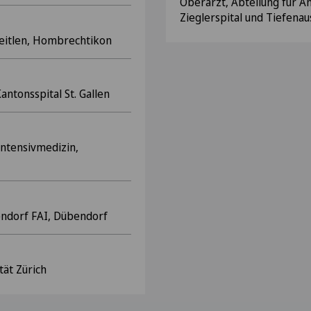
Oberarzt, Abteilung für An
Zieglerspital und Tiefenau
reitlen, Hombrechtikon
antonsspital St. Gallen
Intensivmedizin,
bendorf FAI, Dübendorf
tät Zürich