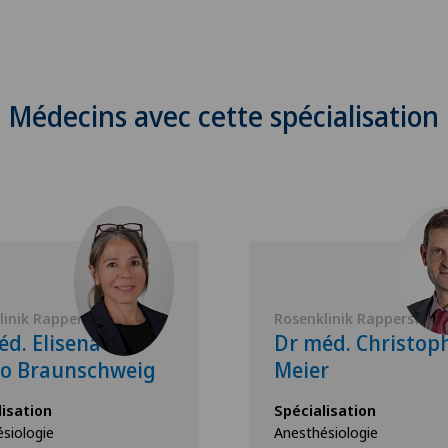
Médecins avec cette spécialisation
linik Rapperswil
Rosenklinik Rapperswil
éd. Elisena De
Dr méd. Christop
o Braunschweig
Meier
lisation
Spécialisation
siologie
Anesthésiologie