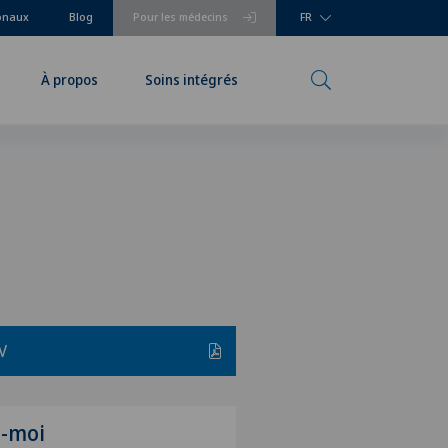
ionaux
Blog
Pour les médecins
FR
À propos
Soins intégrés
V
z-moi