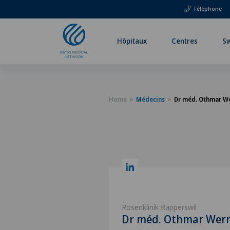
Téléphone
Hôpitaux
Centres
Sw
Home
Médecins
Dr méd. Othmar W
Rosenklinik Rapperswil
Dr méd. Othmar Wer