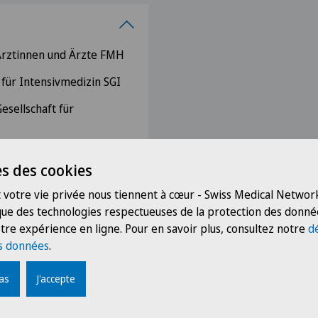
Ärztinnen und Ärzte FMH
 für Intensivmedizin SGI
esellschaft für
 für Anästhesie und
s des cookies
ns Zürich AGZ
 votre vie privée nous tiennent à cœur - Swiss Medical Network
 que des technologies respectueuses de la protection des donné
hesiology ESA
tre expérience en ligne. Pour en savoir plus, consultez notre
d
s données
.
pas
J'accepte