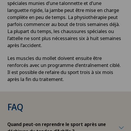
Chirurgie hépatobiliaire (chirurgie du foie)
spéciales munies d’une talonnette et d’une
languette rigide, la jambe peut être mise en charge
complète en peu de temps. La physiothérapie peut
Chirurgie mini-invasive
parfois commencer au bout de trois semaines déjà.
La plupart du temps, les chaussures spéciales ou
Chirurgie oncologique
l’attelle ne sont plus nécessaires six à huit semaines
après l’accident.
Chirurgie ophtalmique
Les muscles du mollet doivent ensuite être
Chirurgie orale
renforcés avec un programme d’entraînement ciblé.
Il est possible de refaire du sport trois à six mois
après la fin du traitement.
Chirurgie orthopédique
Chirurgie pédiatrique
FAQ
Chirurgie plastique
Quand peut-on reprendre le sport après une
Chirurgie thoracique