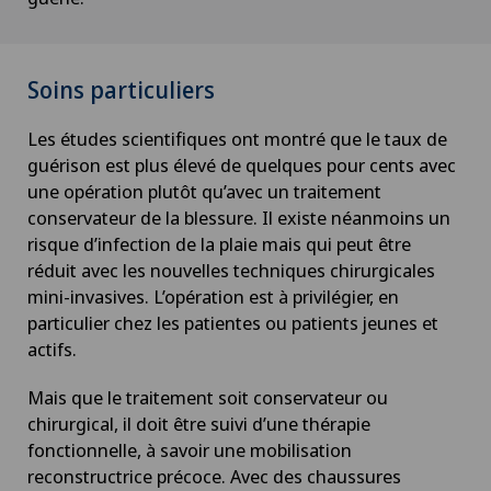
Chirurgie des paupières
Chirurgie du côlon
Soins particuliers
Les études scientifiques ont montré que le taux de
Chirurgie du coude
guérison est plus élevé de quelques pour cents avec
une opération plutôt qu’avec un traitement
Chirurgie du genou
conservateur de la blessure. Il existe néanmoins un
risque d’infection de la plaie mais qui peut être
Chirurgie du pancréas
réduit avec les nouvelles techniques chirurgicales
mini-invasives. L’opération est à privilégier, en
Chirurgie du pied/de la cheville
particulier chez les patientes ou patients jeunes et
actifs.
Chirurgie gastrique
Mais que le traitement soit conservateur ou
chirurgical, il doit être suivi d’une thérapie
Chirurgie générale
fonctionnelle, à savoir une mobilisation
reconstructrice précoce. Avec des chaussures