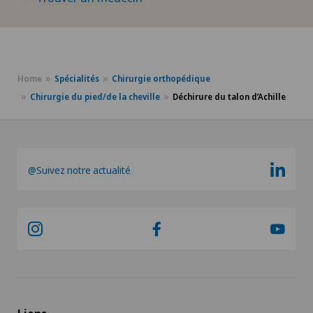
Courbure du pénis
Cynothérapie (thérapie canine)
Home
Spécialités
Chirurgie orthopédique
Da Vinci
Chirurgie du pied/de la cheville
Déchirure du talon d’Achille
Déchirure des ligaments
Déchirure du ménisque
@Suivez notre actualité
Déchirure du talon d’Achille
Densitométrie
Dermatologie & Vénéréologie