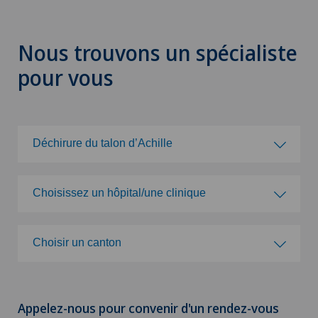
Nous trouvons un spécialiste
pour vous
Déchirure du talon d’Achille
Choisissez une spécialité
Choisissez un hôpital/une clinique
Acromioplastie
Choisissez un hôpital/une clinique
Choisir un canton
Activité physique adaptée
Clinique de Genolier
Choisir un canton
Acupuncture
Appelez-nous pour convenir d'un rendez-vous
Clinique de Montchoisi