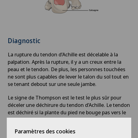
AVC
Calcification de l’épaule
Diagnostic
Cancer de la prostate (carcinome de la prostate)
La rupture du tendon d’Achille est décelable à la
palpation. Après la rupture, il y a un creux entre la
Cancer de la thyroïde (carcinome thyroïdien)
peau et le tendon. De plus, les personnes touchées
ne sont plus capables de lever le talon du sol tout en
Cancer du sein
se tenant debout sur une seule jambe.
Cancer pelvien
Le signe de Thompson est le test le plus sûr pour
déceler une déchirure du tendon d’Achille. Le tendon
est déchiré si la plante du pied ne bouge pas vers le
Cardiologie
bas lorsque les pieds pendent librement en position
ventrale, alors que les muscles du mollet sont
Cardiologie interventionnelle
Paramètres des cookies
pressés par le médecin.