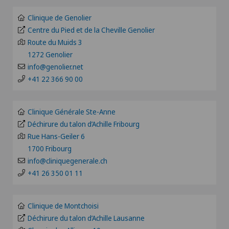
ZH
Allergologie et immunologie
Clinique de Genolier
Clinique de Valère
BE
Centre du Pied et de la Cheville Genolier
Alter G
Route du Muids 3
Clinique Générale Ste-Anne
1272 Genolier
BS
Andrologie
info@genolier.net
Clinique Générale-Beaulieu
+41 22 366 90 00
FR
Anesthésiologie
Clinique Montbrillant
GE
Clinique Générale Ste-Anne
Angiographie
Déchirure du talon d’Achille Fribourg
Clinique Valmont
Rue Hans-Geiler 6
TI
1700 Fribourg
Angiologie
Hôpital de La Providence
info@cliniquegenerale.ch
VS
+41 26 350 01 11
Appareillage médical personnalisé
Hôpital de Moutier
JU
Arthroscopie de l'épaule
Clinique de Montchoisi
Hôpital de Saint-Imier
Déchirure du talon d’Achille Lausanne
VD