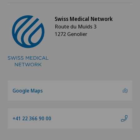
Dysfonctionnement érectile
Swiss Medical Network
Route du Muids 3
Echographie
1272 Genolier
Endocrinologie
Endométriose
Entraînement thérapeutique médical (MTT)
Google Maps
Épaule gelée
Ergothérapie
+41 22 366 90 00
Examen du médecin généraliste