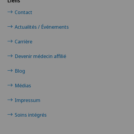
Liens
Dermatologie esthétique et correctrice
Contact
Dermographie médicale
Actualités / Événements
Désir d’enfant
Carrière
Diabétologie
Devenir médecin affilié
DIAfit – Programme Diabète
Blog
Dislocation acromio-claviculaire
Médias
Impressum
Douleurs au talon
Soins intégrés
Douleurs musculosquelettiques
Drainage lymphatique