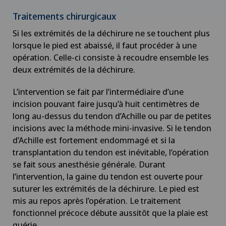
Chirurgie cervico-faciale
Traitements chirurgicaux
Si les extrémités de la déchirure ne se touchent plus
Chirurgie de la colonne vertébrale/du rachis
lorsque le pied est abaissé, il faut procéder à une
opération. Celle-ci consiste à recoudre ensemble les
Chirurgie de la hanche
deux extrémités de la déchirure.
Chirurgie de la main
L’intervention se fait par l’intermédiaire d’une
incision pouvant faire jusqu’à huit centimètres de
Chirurgie de la rétine
long au-dessus du tendon d’Achille ou par de petites
incisions avec la méthode mini-invasive. Si le tendon
d’Achille est fortement endommagé et si la
Chirurgie de la thyroïde (chirurgie
transplantation du tendon est inévitable, l’opération
endocrinienne)
se fait sous anesthésie générale. Durant
l’intervention, la gaine du tendon est ouverte pour
Chirurgie de l’épaule
suturer les extrémités de la déchirure. Le pied est
mis au repos après l’opération. Le traitement
Chirurgie de l’intestin grêle
fonctionnel précoce débute aussitôt que la plaie est
guérie.