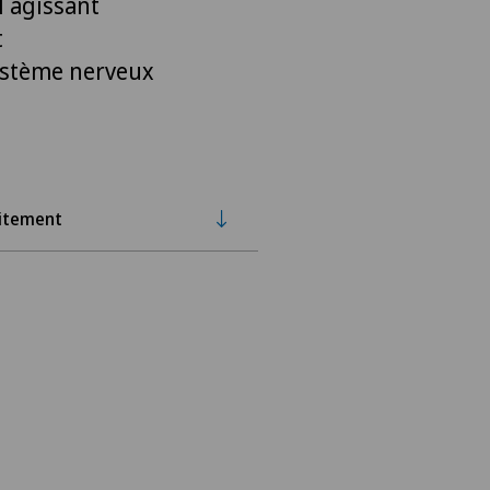
l agissant
t
système nerveux
itement