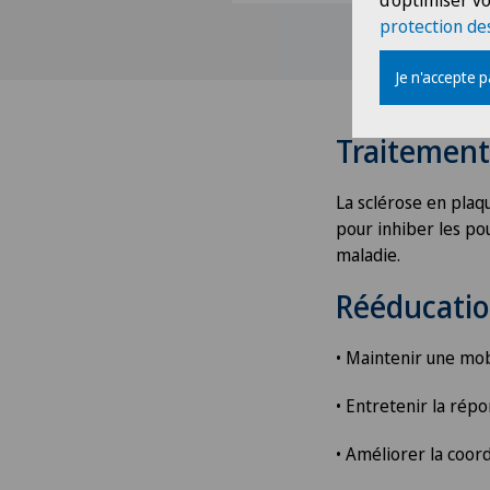
d'optimiser vo
Alter G
protection de
Je n'accepte 
Andrologie
Anesthésiologie
Traitement
Angiographie
La sclérose en plaqu
pour inhiber les po
maladie.
Angiologie
Rééducatio
Appareillage médical
personnalisé
• Maintenir une mobi
Arthroscopie de l'épaule
• Entretenir la rép
• Améliorer la coord
Arthroscopie genou