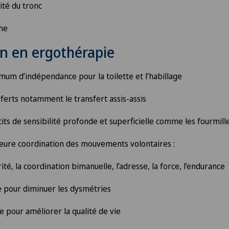
Schmerzklinik Basel
lité du tronc
che
n en ergothérapie
mum d’indépendance pour la toilette et l’habillage
sferts notamment le transfert assis-assis
icits de sensibilité profonde et superficielle comme les fourmil
leure coordination des mouvements volontaires :
rité, la coordination bimanuelle, l’adresse, la force, l’endurance
re pour diminuer les dysmétries
la
e pour améliorer la qualité de vie