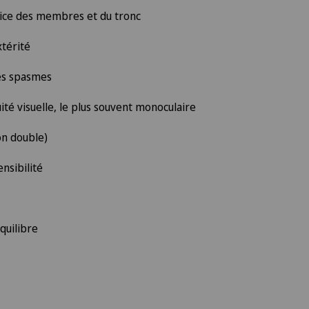
rice des membres et du tronc
xtérité
es spasmes
uité visuelle, le plus souvent monoculaire
on double)
ensibilité
équilibre