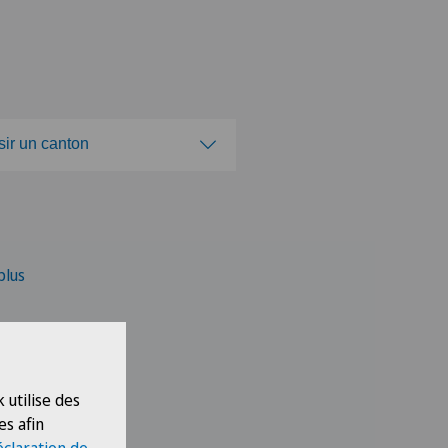
sir un canton
isir un canton
plus
 utilise des
es afin