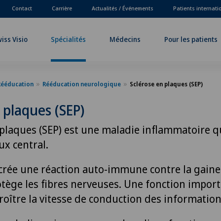
Contact
Carrière
Actualités / Événements
Patients internat
iss Visio
Spécialités
Médecins
Pour les patients
Rééducation
Rééducation neurologique
Sclérose en plaques (SEP)
 plaques (SEP)
 plaques (SEP) est une maladie inflammatoire qu
x central.
crée une réaction auto-immune contre la gaine
rotège les fibres nerveuses. Une fonction import
croître la vitesse de conduction des information