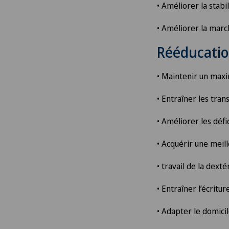
• Améliorer la stabi
Arthrose
• Améliorer la mar
Arthrose de la cheville
Rééducatio
Arthrose de la hanche
• Maintenir un maxi
Arthrose de l’épaule
• Entraîner les tran
• Améliorer les déf
Arthrose du genou
• Acquérir une meil
Astigmatisme
• travail de la dexté
Atelier socio-esthétique
• Entraîner l’écritu
Augmentation du volume de 
• Adapter le domicil
thyroïde (goitre)