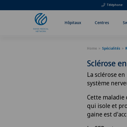
Téléphone
Hôpitaux
Centres
Sw
Home
Spécialités
Sclérose en
La sclérose en
système nerveu
Cette maladie 
qui isole et p
gaine est d'ac