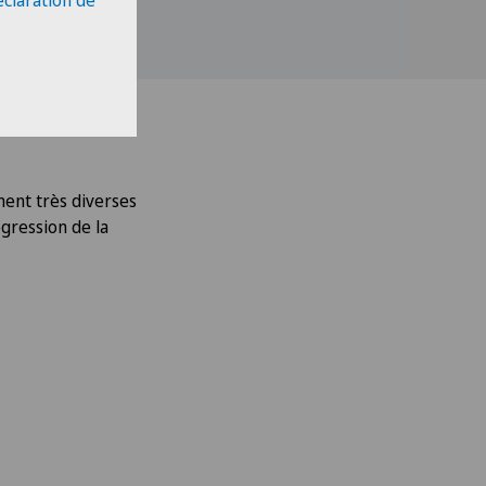
éclaration de
ment très diverses
gression de la