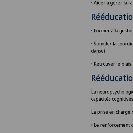
• Aider à gérer la f
AVC
Rééducatio
Calcification de l’épaule
• Former à la gestion
Cancer de la prostate (carc
• Stimuler la coord
de la prostate)
danse)
• Retrouver le plais
Cancer de la thyroïde (carc
thyroïdien)
Rééducatio
Cancer du sein
La neuropsychologie
capacités cognitives
Cancer pelvien
La prise en charge 
Cardiologie
• Le renforcement 