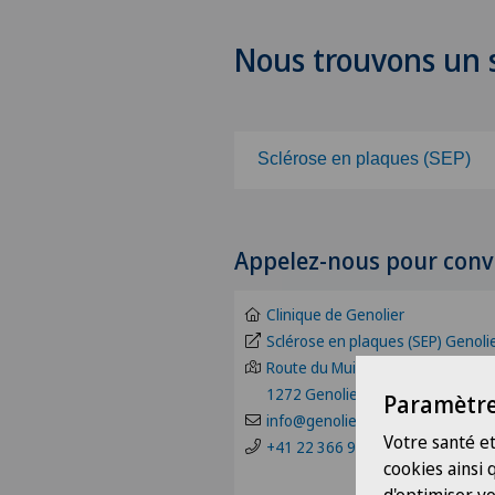
Nous trouvons un s
Sclérose en plaques (SEP)
Choisissez une spécialité
Appelez-nous pour conv
Acromioplastie
Clinique de Genolier
Activité physique adaptée
Sclérose en plaques (SEP) Genoli
Route du Muids 3
1272 Genolier
Acupuncture
Paramètre
info@genolier.net
Votre santé et
+41 22 366 90 00
Allergologie et immunologie
cookies ainsi