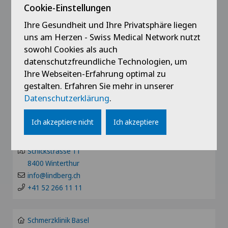
ZH
Cookie-Einstellungen
Termin
Akromioplastik
Clinique de Valère
Ihre Gesundheit und Ihre Privatsphäre liegen
BE
Privatklinik Bethanien
uns am Herzen - Swiss Medical Network nutzt
Akupunktur
Zentrum für Radiologie Zürich
sowohl Cookies als auch
Clinique Générale Ste-Anne
Toblerstrasse 51
LU
datenschutzfreundliche Technologien, um
Akutgeriatrie
8044 Zürich
Ihre Webseiten-Erfahrung optimal zu
Hôpital de Moutier
info@klinikbethanien.ch
gestalten. Erfahren Sie mehr in unserer
AG
+41 43 268 70 70
Allergologie und Immunologie
Datenschutzerklärung
.
Hôpital de Saint-Imier
SG
Ich akzeptiere nicht
Ich akzeptiere
Allgemeine Chirurgie
Privatklinik Lindberg
Internationale Patienten
Computertomographie Winterthur
SH
Schickstrasse 11
Allgemeine Innere Medizin
Privatklinik Belair
8400 Winterthur
BS
info@lindberg.ch
Alter G
Privatklinik Bethanien
+41 52 266 11 11
SO
Alterspsychiatrie
Privatklinik Lindberg
Schmerzklinik Basel
FR