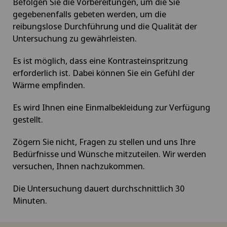
Befolgen Sie die Vorbereitungen, um die Sie
gegebenenfalls gebeten werden, um die
reibungslose Durchführung und die Qualität der
Ästhetische und korrigierende Dermatologie
Untersuchung zu gewährleisten.
Augenchirurgie
Es ist möglich, dass eine Kontrasteinspritzung
erforderlich ist. Dabei können Sie ein Gefühl der
Augenentzündungen
Wärme empfinden.
Es wird Ihnen eine Einmalbekleidung zur Verfügung
Augenlaser-Methoden
gestellt.
Augensprechstunden
Zögern Sie nicht, Fragen zu stellen und uns Ihre
Bedürfnisse und Wünsche mitzuteilen. Wir werden
Ayurvedische Massage
versuchen, Ihnen nachzukommen.
Die Untersuchung dauert durchschnittlich 30
Babymoon im Swiss Medical Network
Minuten.
Bänderriss / Bandverletzung