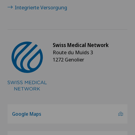
Integrierte Versorgung
Diabetologie
DIAfit – Diabetes and Exercise Program
Swiss Medical Network
Dickdarmchirurgie
Route du Muids 3
1272 Genolier
Dünndarmchirurgie
Einzelcoaching / Typberatung
Ejakulationsstörungen
Ellbogenchirurgie
Google Maps
Endokrinologie