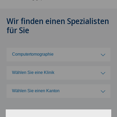
Wir finden einen Spezialisten
für Sie
Computertomographie
Wählen Sie ein Fachgebiet
Wählen Sie eine Klinik
Achillessehnenriss
Wählen Sie eine Klinik
Wählen Sie einen Kanton
Adipositas und Übergewicht
Clinica Ars Medica
Wählen Sie einen Kanton
Akromioklavikuläre Dislokation
Rufen Sie uns an und vereinbaren Sie einen
Clinica Sant'Anna