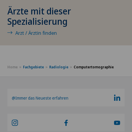
Ärzte mit dieser
Bandscheibenprothese | Künstliche
Bandscheibe
Spezialisierung
Arzt / Ärztin finden
Bandscheibenvorfall
Bandscheibenvorfall Brustwirbelsäule
Bandscheibenvorfall Halswirbelsäule –
Home
Fachgebiete
Radiologie
Computertomographie
Zervikale Diskushernie
Bandscheibenvorfall Lendenwirbelsäule (LWS)
@Immer das Neueste erfahren
Beckenbindung / Rebozo
Brustkrebs