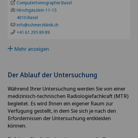
Computertomographie Basel
Alterssichtigkeit (Presbyopie)
Privatklinik Obach
Hirschgässlein 11-15
GE
4010 Basel
Anästhesiologie
info@schmerzklinik.ch
Privatklinik Siloah
TI
+41 61 295 89 89
Andrologie
Privatklinik Villa im Park
GR
Mehr anzeigen
Angepasste körperliche Aktivität
Rosenklinik Rapperswil
VS
Angiographie
Der Ablauf der Untersuchung
Schmerzklinik Basel
JU
Angiologie
Während Ihrer Untersuchung werden Sie von einer
Spital Zofingen
medizinisch-technischen Radiologiefachkraft (MTR)
VD
begleitet. Es wird Ihnen ein eigener Raum zur
Aortenchirurgie
Verfügung gestellt, in dem Sie sich je nach den
NE
Erfordernissen der Untersuchung entkleiden
Arthrose
können.
Ästhetische Medizin