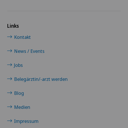
Check-up
Check-up für Frauen
Links
Check-Up für Sportler
Kontakt
Check-up für Unternehmen
News / Events
Jobs
Chiropraktik
Belegärztin/-arzt werden
Computertomographie
Blog
CyberKnife® System
Medien
Da Vinci
Impressum
Dermatologie und Venerologie