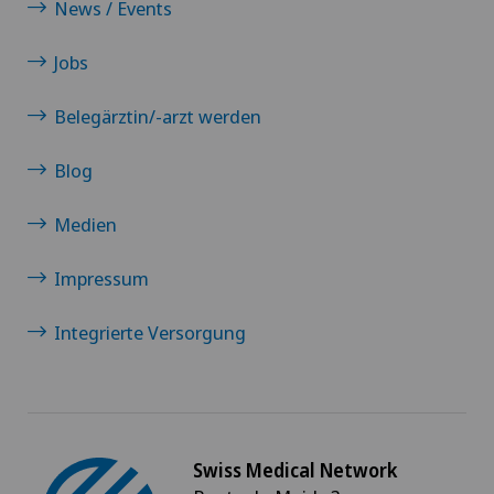
Knorpelschaden
News / Events
Jobs
Koloproktologie
Belegärztin/-arzt werden
Kopfverletzungen
Blog
Krebstherapien und Onkologie
Medien
Kreuzbandriss
Impressum
Kurzsichtigkeit (Myopie)
Integrierte Versorgung
Kynotherapie – Hundetherapie
Labor
Swiss Medical Network
LBV-Verfahren