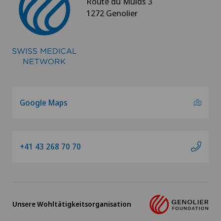
Route du Muids 3
1272 Genolier
Liaison-Psychiatrie
Logopädie
Lymphdrainage
Lymphologie
Google Maps
Lyra Gait
+41 43 268 70 70
Magenchirurgie
Mako
Unsere Wohltätigkeitsorganisation
Makuladegeneration