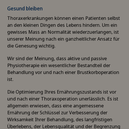
Bandscheibenvorfall
Gesund bleiben
Bandscheibenvorfall Brustwirbelsäule
Thoraxerkrankungen können einen Patienten selbst
an den kleinen Dingen des Lebens hindern. Um ein
gewisses Mass an Normalität wiederzuerlangen, ist
Bandscheibenvorfall Halswirbelsäule –
unserer Meinung nach ein ganzheitlicher Ansatz für
Zervikale Diskushernie
die Genesung wichtig.
Bandscheibenvorfall Lendenwirbelsäule (LWS)
Wir sind der Meinung, dass aktive und passive
Physiotherapie ein wesentlicher Bestandteil der
Beckenbindung / Rebozo
Behandlung vor und nach einer Brustkorboperation
ist.
Brustkrebs
Die Optimierung Ihres Ernährungszustands ist vor
und nach einer Thoraxoperation unerlässlich. Es ist
Check-up
allgemein erwiesen, dass eine angemessene
Ernährung der Schlüssel zur Verbesserung der
Check-up für Frauen
Wirksamkeit Ihrer Behandlung, des langfristigen
Überlebens, der Lebensqualität und der Begrenzung