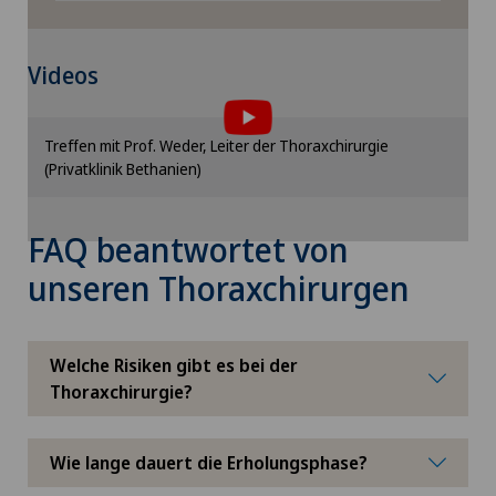
Gynäkologische Untersuchungen
Um Ihnen diesen Inhalt anzeigen zu können,
Haartransplantation
Videos
müssen Sie der Verwendung von Cookies
zustimmen.
Hallux Valgus
Bitte aktivieren Sie die entsprechende Option in
Treffen mit Prof. Weder, Leiter der Thoraxchirurgie
den Cookie-Einstellungen.
(Privatklinik Bethanien)
Hals-Nasen-Ohren-Heilkunde (HNO)
Cookie-Einstellungen
FAQ beantwortet von
Hämatologie
unseren Thoraxchirurgen
Hämorrhoiden
Welche Risiken gibt es bei der
Handchirurgie
Thoraxchirurgie?
Hausärztliche Untersuchung
Wie lange dauert die Erholungsphase?
Hepatobiliärchirurgie (Leberchirurgie)