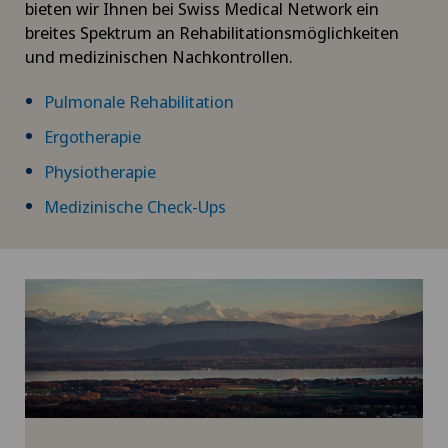
bieten wir Ihnen bei Swiss Medical Network ein
Frozen Shoulder
breites Spektrum an Rehabilitationsmöglichkeiten
und medizinischen Nachkontrollen.
Fuss- und Sprunggelenkchirurgie
Pulmonale Rehabilitation
Gallenchirurgie
Ergotherapie
Physiotherapie
Gastroenterologie und Hepatologie
Medizinische Check-Ups
Geburt: Alles, was Sie wissen müssen
Geburtshilfe
Gefässchirurgie
Gefässinterventionen und endovaskuläre
Therapien