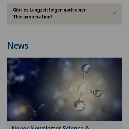
Gibt es Langzeitfolgen nach einer
Hernien (Leistenbrüche)
Thoraxoperation?
Hochintensiver fokussierter Ultraschall (HIFU)
News
Homöopathie
Hornhauterkrankungen
Hornhauttransplantation
Hornhautverkrümmung (Astigmatismus)
Hüftarthrose
Hüftchirurgie
Neuer Newsletter Science &