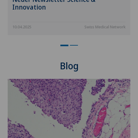
Innovation
Hüftimpingement
Hüftprothese
10.04.2025
Swiss Medical Network
Hypnotische Massage
ICL-Technik
Blog
Individuell angepasste Medizinprodukte
Infektiologie
Intermediate Care IMC
Internistisch-onkologische Rehabilitation