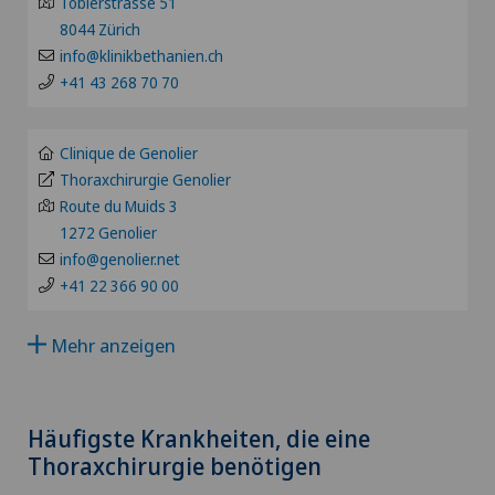
Toblerstrasse 51
LU
Akutgeriatrie
8044 Zürich
Hôpital de Moutier
info@klinikbethanien.ch
AG
+41 43 268 70 70
Allergologie und Immunologie
Hôpital de Saint-Imier
SG
Allgemeine Chirurgie
Clinique de Genolier
Internationale Patienten
Thoraxchirurgie Genolier
SH
Route du Muids 3
Allgemeine Innere Medizin
Privatklinik Belair
1272 Genolier
BS
info@genolier.net
Alter G
Privatklinik Bethanien
+41 22 366 90 00
SO
Alterspsychiatrie
Mehr anzeigen
Privatklinik Lindberg
FR
Alterssichtigkeit (Presbyopie)
Privatklinik Obach
GE
Häufigste Krankheiten, die eine
Anästhesiologie
Thoraxchirurgie benötigen
Privatklinik Siloah
TI