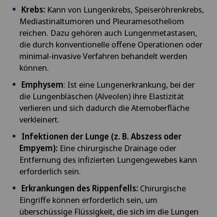
Andrologie
Krebs:
Kann von Lungenkrebs, Speiseröhrenkrebs,
Privatklinik Villa im Park
Mediastinaltumoren und Pleuramesotheliom
GR
Angepasste körperliche Aktivität
reichen. Dazu gehören auch Lungenmetastasen,
Rosenklinik Rapperswil
die durch konventionelle offene Operationen oder
VS
minimal-invasive Verfahren behandelt werden
Angiographie
Schmerzklinik Basel
können.
JU
Angiologie
Emphysem
: Ist eine Lungenerkrankung, bei der
Spital Zofingen
die Lungenbläschen (Alveolen) ihre Elastizität
VD
verlieren und sich dadurch die Atemoberfläche
Aortenchirurgie
verkleinert.
NE
Infektionen der Lunge (z. B. Abszess oder
Arthrose
Empyem):
Eine chirurgische Drainage oder
Entfernung des infizierten Lungengewebes kann
Ästhetische Medizin
erforderlich sein.
Erkrankungen des Rippenfells:
Chirurgische
Ästhetische und korrigierende Dermatologie
Eingriffe können erforderlich sein, um
überschüssige Flüssigkeit, die sich im die Lungen
Augenchirurgie