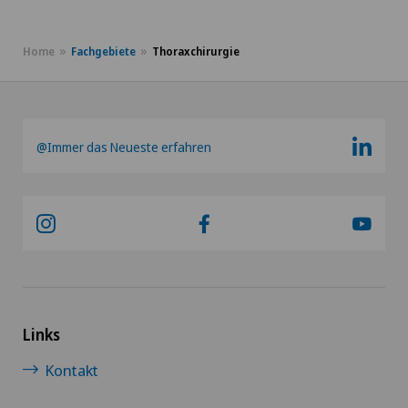
Kinderwunsch
Home
Fachgebiete
Thoraxchirurgie
Kinesiologie
Klinische Pharmazie
@Immer das Neueste erfahren
Kniearthrose (Gonarthrose)
Kniearthroskopie
Kniechirurgie
Knieprothese | Künstliches Kniegelenk
Links
Knochendichtemessung (Osteodensitometrie)
Kontakt