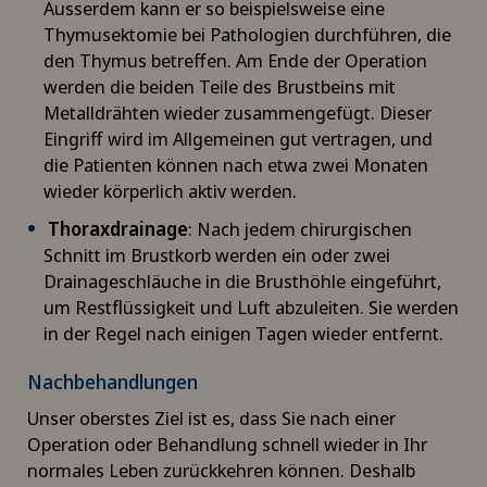
Ausserdem kann er so beispielsweise eine
Thymusektomie bei Pathologien durchführen, die
Erektile Dysfunktion
den Thymus betreffen. Am Ende der Operation
werden die beiden Teile des Brustbeins mit
Ergotherapie
Metalldrähten wieder zusammengefügt. Dieser
Eingriff wird im Allgemeinen gut vertragen, und
Ericksonsche Hypnose
die Patienten können nach etwa zwei Monaten
wieder körperlich aktiv werden.
Erkrankungen der Nebenschilddrüse
Thoraxdrainage
: Nach jedem chirurgischen
Schnitt im Brustkorb werden ein oder zwei
Ernährungsberatung
Drainageschläuche in die Brusthöhle eingeführt,
um Restflüssigkeit und Luft abzuleiten. Sie werden
Erwachsenenpsychiatrie
in der Regel nach einigen Tagen wieder entfernt.
Nachbehandlungen
FEMTO-LASIK-Verfahren
Unser oberstes Ziel ist es, dass Sie nach einer
Operation oder Behandlung schnell wieder in Ihr
Fersenschmerzen
normales Leben zurückkehren können. Deshalb