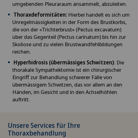
umgebenden Pleuraraum ansammelt, abzuleiten.
Thoraxdeformitäten:
Hierbei handelt es sich um
Augenentzündungen
Unregelmässigkeiten in der Form des Brustkorbs,
die von der «Trichterbrust» (Pectus excavatum)
Augenlaser-Methoden
über das Gegenteil (Pectus carinatum) bis hin zur
Skoliose und zu vielen Brustwandfehlbildungen
Augensprechstunden
reichen.
Hyperhidrosis (übermässiges Schwitzen)
: Die
Ayurvedische Massage
thorakale Sympathektomie ist ein chirurgischer
Eingriff zur Behandlung schwerer Fälle von
Babymoon im Swiss Medical Network
übermässigem Schwitzen, das vor allem an den
Händen, im Gesicht und in den Achselhöhlen
Bänderriss / Bandverletzung
auftritt.
Bandscheibenprothese | Künstliche
Bandscheibe
Unsere Services für Ihre
Thoraxbehandlung