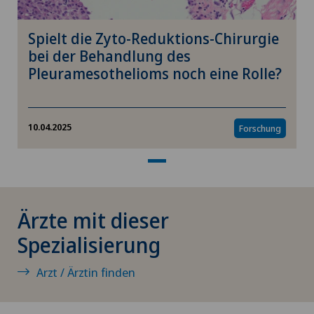
Interventionelle Kardiologie
Spielt die Zyto-Reduktions-Chirurgie
Interventionelle Radiologie
bei der Behandlung des
Pleuramesothelioms noch eine Rolle?
IPL-Behandlung (Intense Pulsed Light) in der
Ophthalmologie
10.04.2025
Forschung
IVS 3
Kalkschulter
Ärzte mit dieser
Kardiologie
Spezialisierung
Kinder- und Jugendpsychiatrie
Arzt / Ärztin finden
Kinderaugenkrankheiten