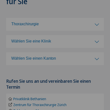
für Sie
Thoraxchirurgie
Wählen Sie ein Fachgebiet
Wählen Sie eine Klinik
Achillessehnenriss
Wählen Sie eine Klinik
Wählen Sie einen Kanton
Adipositas und Übergewicht
Clinica Ars Medica
Wählen Sie einen Kanton
Akromioklavikuläre Dislokation
Rufen Sie uns an und vereinbaren Sie einen
Clinica Sant'Anna
ZH
Termin
Akromioplastik
Clinique de Valère
BE
Privatklinik Bethanien
Akupunktur
Zentrum für Thoraxchirurgie Zürich
Clinique Générale Ste-Anne