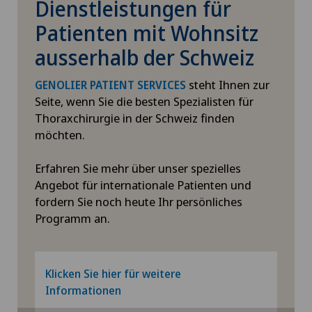
Dienstleistungen für
Geriatrie (Altersmedizin)
Patienten mit Wohnsitz
ausserhalb der Schweiz
GLA:D® Programm
steht Ihnen zur
GENOLIER PATIENT SERVICES
Glaskörperveränderungen
Seite, wenn Sie die besten Spezialisten für
Thoraxchirurgie in der Schweiz finden
Globale Neukonditionierung
möchten.
Grauer Star (Katarakt)
Erfahren Sie mehr über unser spezielles
Angebot für internationale Patienten und
fordern Sie noch heute Ihr persönliches
Grüner Star (Glaukom)
Programm an.
Gynäkologie
Klicken Sie hier für weitere
Gynäkologische Onkologie
Informationen