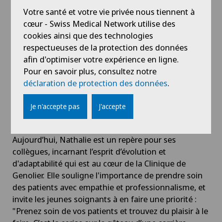
voit très peu, car nous sommes un peu à l’écart dans
Votre santé et votre vie privée nous tiennent à
le domaine de l'endoscopie, mais nous avons un rôle
cœur - Swiss Medical Network utilise des
essentiel à jouer dans la prise en charge des
cookies ainsi que des technologies
patients", explique-t-elle.
respectueuses de la protection des données
afin d'optimiser votre expérience en ligne.
Nathalie a su évoluer tout au long de sa carrière, en
Pour en savoir plus, consultez notre
se formant régulièrement pour répondre aux
déclaration de protection des données
.
exigences du domaine, mais aussi en s’adaptant à
l’évolution des pratiques médicales.
Je n'accepte pas
J'accepte
Un parcours inspirant
Aujourd’hui, Nathalie est un repère pour ses
collègues, incarnant l’esprit d’évolution et
d'adaptabilité qui est au cœur de la Clinique de
Genolier. Elle souligne l'importance de prendre soin
des patients avec empathie et professionnalisme, et
invite les jeunes soignants à en faire une priorité :
"Prenez soin de vos patients et trouvez du plaisir à le