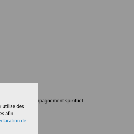
Cendrine Pillard
Aide-soignante
Formée en accompagnement spirituel
 utilise des
es afin
éclaration de