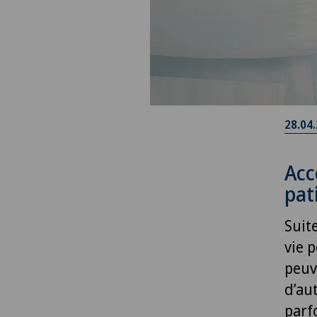
28.04
Acc
pat
Suit
vie 
peuv
d’au
parfo