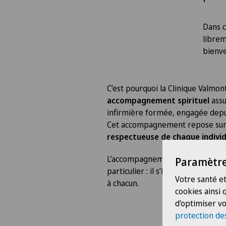
Dans c
librem
bienve
C’est pourquoi la Clinique Valmo
accompagnement spirituel
assu
infirmière formée, engagée depuis
Cet accompagnement repose su
respectueuse de chaque indivi
L’accompagnement spirituel n’est 
Paramètre
particulier : il s’inscrit dans un
Votre santé et
à chacun.
cookies ainsi
d'optimiser vo
protection de