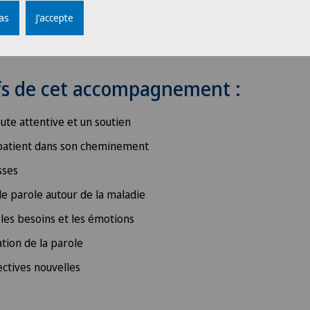
pas
J'accepte
ifs de cet accompagnement :
te attentive et un soutien
patient dans son cheminement
sses
de parole autour de la maladie
les besoins et les émotions
ation de la parole
ctives nouvelles