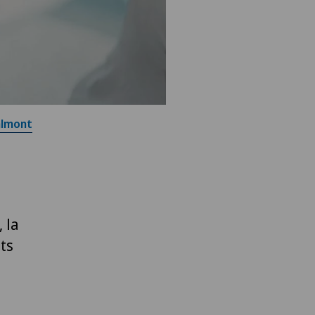
almont
 la
ts