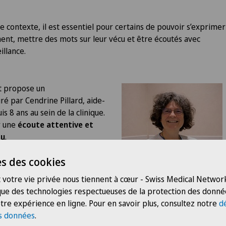
e contexte, il est essentiel pour certains de pouvoir s’exprimer
ent, mettre des mots sur leur vécu et être écoutés avec
illance.
nt propose un
ré par Cendrine Pillard, aide-
 8 ans au sein de la clinique.
r une
écoute attentive et
du
.
pas lié à une religion en
s des cookies
e démarche personnelle, propre
 votre vie privée nous tiennent à cœur - Swiss Medical Network
 que des technologies respectueuses de la protection des donné
tre expérience en ligne. Pour en savoir plus, consultez notre
d
s données
.