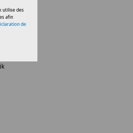
 Basel
 utilise des
es afin
eu
éclaration de
el
tion
ik