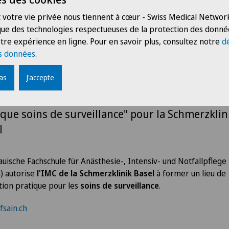
.2022
Schmerzklinik
 votre vie privée nous tiennent à cœur - Swiss Medical Network
 que des technologies respectueuses de la protection des donné
orisation de formation continue "li
tre expérience en ligne. Pour en savoir plus, consultez notre
d
s données
.
formation pratique soins de
veillance" pour la Schmerzklinik Bas
pas
J'accepte
risation de formation continue "lieu de forma
ique soins de surveillance" pour la Schmerzklin
l
auische Fachschule für Anästhesie-, Intensiv- und Notfallpflege
n) autorise
l'IMC de la Schmerzklinik Basel
à former un lieu de
ion pratique pour les
soins de surveillance
.
sain.ch