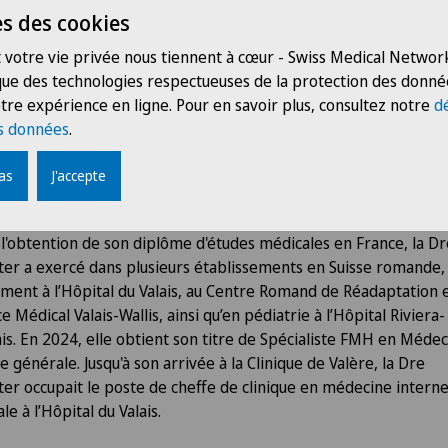
s des cookies
nique de Valère vous annonce sa collaboration avec la Dre
 votre vie privée nous tiennent à cœur - Swiss Medical Network
ter : un renfort pour la Policlinique
 que des technologies respectueuses de la protection des donné
iclinique de Valère fête ses 5 ans et continue son développemen
tre expérience en ligne. Pour en savoir plus, consultez notre
d
 1er avril 2025, nous élargissons nos jours d'ouverture et vous
s données
.
llons du lundi au vendredi, de 9h à 17h. Cette évolution est poss
à l'arrivée de la Dre Kathlyn Schreiter, spécialiste FMH en méd
pas
J'accepte
e générale, qui rejoint notre équipe dès aujourd'hui.
l'obtention de son diplôme d'études médicales en France, la Dr
ter a exercé dans plusieurs établissements en Suisse romande,
ent à l’Hôpital du Valais, au Centre Romand de Réadaptation e
ce Médical Valais-Wallis, ainsi qu’en pédiatrie à l’Hôpital Riviera-
is. En 2024, elle obtient son titre de Spécialiste FMH en Méde
e générale. Jusqu'à son arrivée à la Clinique de Valère, la Dre
ter occupait le poste de cheffe de clinique en médecine intern
le à l’Hôpital du Valais.