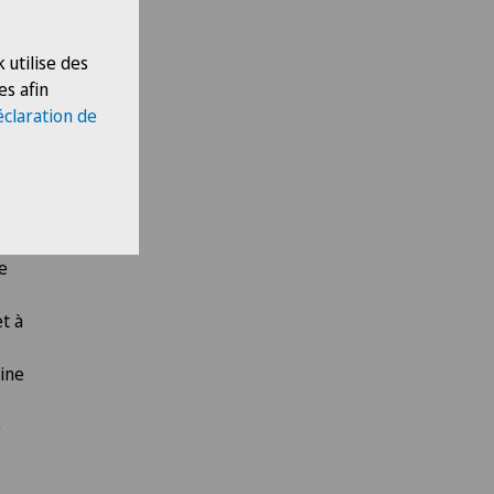
 utilise des
es afin
t !
éclaration de
ible
ecine
e
t à
cine
e