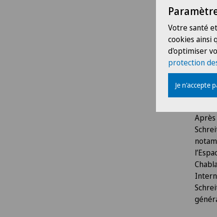
Paramètre
La Cli
Votre santé et
Schrei
cookies ainsi
La Pol
d'optimiser vo
Dès le
protection de
accuei
grâce 
Je n'accepte 
intern
Après 
Schrei
notamm
l’Espa
Chabla
Intern
Schrei
généra