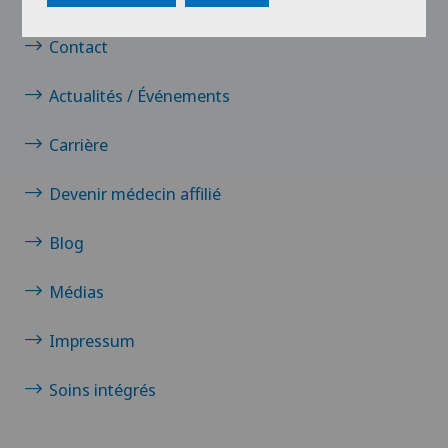
Liens
Contact
Actualités / Événements
Carrière
Devenir médecin affilié
Blog
Médias
Impressum
Soins intégrés