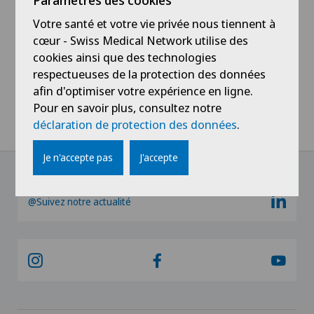
Paramètres des cookies
stress contribue à augmenter l’hypertension.
Votre santé et votre vie privée nous tiennent à
Pour en savoir plus, consultez le site de la Fondation
cœur - Swiss Medical Network utilise des
Suisse de Cardiologie
.
cookies ainsi que des technologies
respectueuses de la protection des données
afin d'optimiser votre expérience en ligne.
Pour en savoir plus, consultez notre
Home
Actualités / Événements
déclaration de protection des données
.
Connaissez-vous l'hypertension?
Je n'accepte pas
J'accepte
@Suivez notre actualité