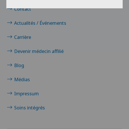
Contact
Actualités / Événements
Carrière
Devenir médecin affilié
Blog
Médias
Impressum
Soins intégrés