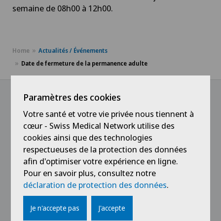
semaine de 08h00 à 12h00.
Home
Actualités / Événements
Date de fermeture de la permanence adulte
Paramètres des cookies
Votre santé et votre vie privée nous tiennent à
@Suivez notre actualité
cœur - Swiss Medical Network utilise des
cookies ainsi que des technologies
respectueuses de la protection des données
afin d'optimiser votre expérience en ligne.
Pour en savoir plus, consultez notre
déclaration de protection des données
.
Je n'accepte pas
J'accepte
Liens