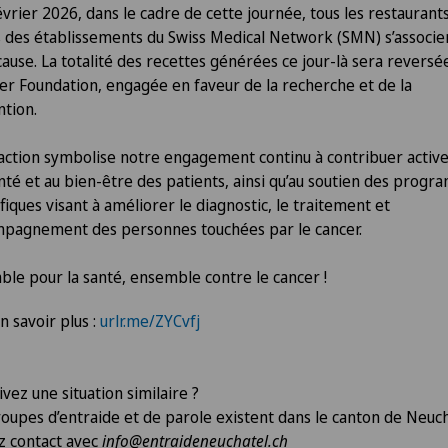
évrier 2026, dans le cadre de cette journée, tous les restaurant
 des établissements du Swiss Medical Network (SMN) s’associe
cause. La totalité des recettes générées ce jour-là sera reversée
er Foundation, engagée en faveur de la recherche et de la
tion.
action symbolise notre engagement continu à contribuer acti
anté et au bien-être des patients, ainsi qu’au soutien des prog
ifiques visant à améliorer le diagnostic, le traitement et
mpagnement des personnes touchées par le cancer.
le pour la santé, ensemble contre le cancer !
n savoir plus :
urlr.me/ZYCvfj
ivez une situation similaire ?
oupes d’entraide et de parole existent dans le canton de Neuch
z contact avec
info@entraideneuchatel.ch