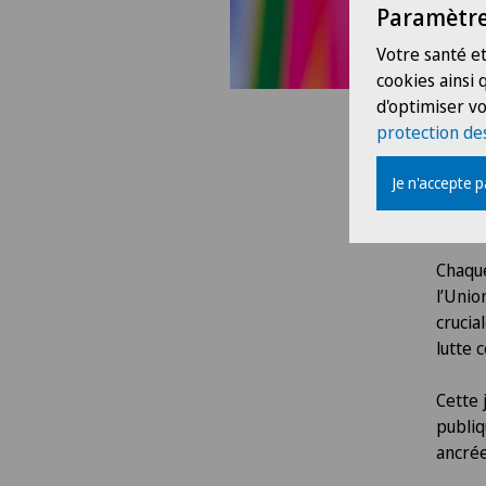
Paramètre
Votre santé et
cookies ainsi
d'optimiser vo
02.02
protection de
Jou
Je n'accepte 
fév
Chaque
l’Unio
crucia
lutte 
Cette 
publiq
ancrée