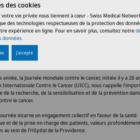
s des cookies
 votre vie privée nous tiennent à cœur - Swiss Medical Network
 que des technologies respectueuses de la protection des donné
tre expérience en ligne. Pour en savoir plus, consultez notre
d
.2026
Hôpital de La Prov
s données
.
rnée mondiale contre le cancer - 4
pas
J'accepte
rier 2026
 année, la Journée mondiale contre le cancer, initiée il y a 26 a
n Internationale Contre le Cancer (UICC), nous rappelle l’impo
le de la recherche, de la sensibilisation et de la prévention dans
contre le cancer.
journée incarne un engagement collectif en faveur de la santé
ue et de la prise en charge des patients, valeurs profondémen
s au sein de l’Hôpital de la Providence.