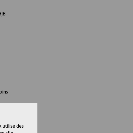
HJB.
oins
très
 utilise des