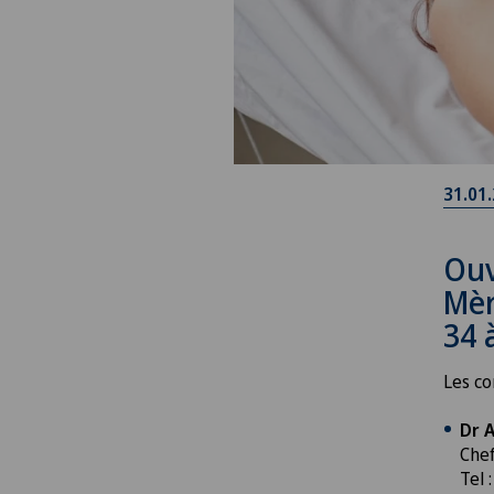
31.01
Ouv
Mèr
34 
Les co
Dr 
Chef
Tel 