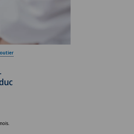
outier
-
aduc
nois.