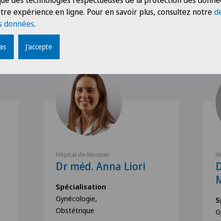
 que des technologies respectueuses de la protection des donné
tre expérience en ligne. Pour en savoir plus, consultez notre
d
s données
.
Nos intervenants
pas
J'accepte
Hôpital de Moutier
H
Dr méd. Anna Liori
D
Spécialisation
Gynécologie,
S
Obstétrique
G