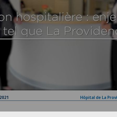
.2021
Hôpital de La Prov
nification hospitalière: Quésaco?