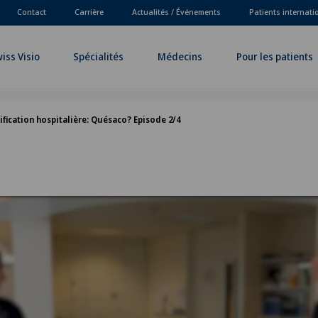
Contact
Carrière
Actualités / Événements
Patients internat
iss Visio
Spécialités
Médecins
Pour les patients
ification hospitalière: Quésaco? Episode 2/4