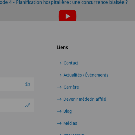
Pour pouvoir afficher ce contenu, vous devez
ode 4 - Planification hospitalière : une concurrence biaisée ?
accepter l’utilisation de cookies.
euillez activer l’option correspondante dans les paramètres d
cookies.
Paramètres des cookies
Liens
Contact
Actualités / Événements
Carrière
Devenir médecin affilié
Blog
Médias