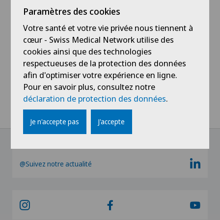
Cet événement est organisé conjointement par le
Paramètres des cookies
Centre d’information sur les métiers santé-social «
Le 28 » et la Clinique Générale-Beaulieu.
Votre santé et votre vie privée nous tiennent à
cœur - Swiss Medical Network utilise des
cookies ainsi que des technologies
Informations et inscriptions
respectueuses de la protection des données
afin d'optimiser votre expérience en ligne.
Pour en savoir plus, consultez notre
déclaration de protection des données
.
Home
Actualités / Événements
Portes ouvertes : technicien en salle d'opération
Je n'accepte pas
J'accepte
@Suivez notre actualité