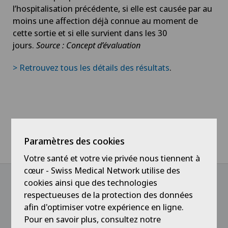
l’hospitalisation précédente, si elle est causée par au
moins une affection déjà connue au moment de
cette sortie et si elle survient dans les 30
jours.
Source : Concept d’évaluation
> Retrouvez tous les détails des résultats
.
Home
Actualités / Événements
Paramètres des cookies
Résultats ANQ - Réadmissions potentiellement évitables 2019
Votre santé et votre vie privée nous tiennent à
cœur - Swiss Medical Network utilise des
cookies ainsi que des technologies
respectueuses de la protection des données
@Suivez notre actualité
afin d'optimiser votre expérience en ligne.
Pour en savoir plus, consultez notre