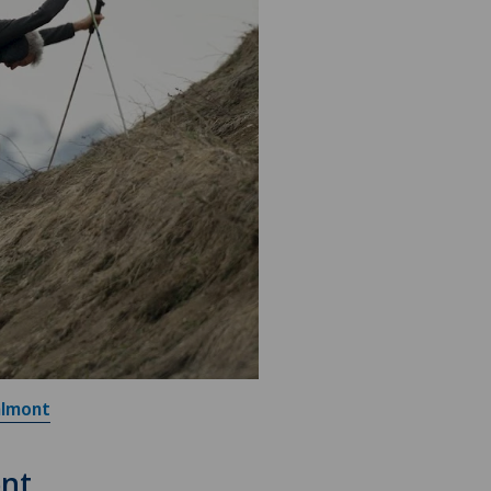
almont
ont