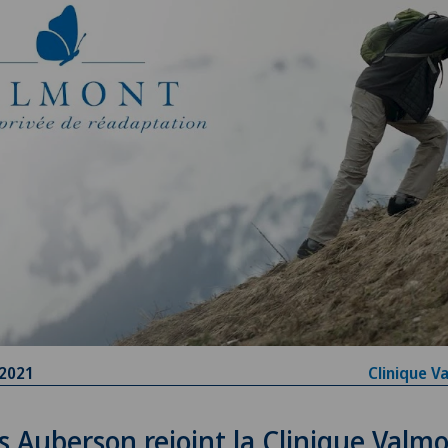
.2021
Clinique V
s Auberson rejoint la Clinique Valm