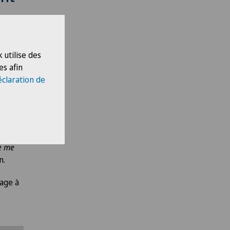
ue
que
 utilise des
: aider
es afin
que.
éclaration de
s
et on
ne me
n.
gage à