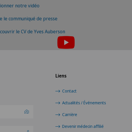
sionner notre vidéo
re le communiqué de presse
Pour pouvoir afficher ce contenu, vous devez
couvrir le CV de Yves Auberson
accepter l’utilisation de cookies.
euillez activer l’option correspondante dans les paramètres d
cookies.
Paramètres des cookies
Liens
Contact
Actualités / Événements
Carrière
Devenir médecin affilié