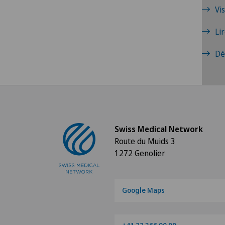
Vi
Li
Dé
V
Swiss Medical Network
Route du Muids 3
1272 Genolier
Google Maps