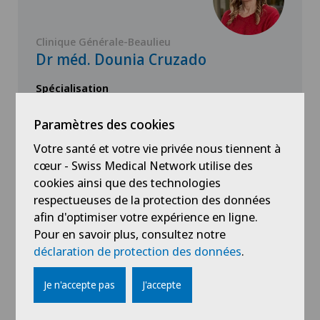
Clinique Générale-Beaulieu
Dr méd. Dounia Cruzado
Spécialisation
Pédiatrie,
Néonatologie,
Paramètres des cookies
Conseils nutritionnels,
Votre santé et votre vie privée nous tiennent à
Voir plus
cœur - Swiss Medical Network utilise des
cookies ainsi que des technologies
respectueuses de la protection des données
afin d'optimiser votre expérience en ligne.
Voir profil
Pour en savoir plus, consultez notre
déclaration de protection des données
.
Je n'accepte pas
J'accepte