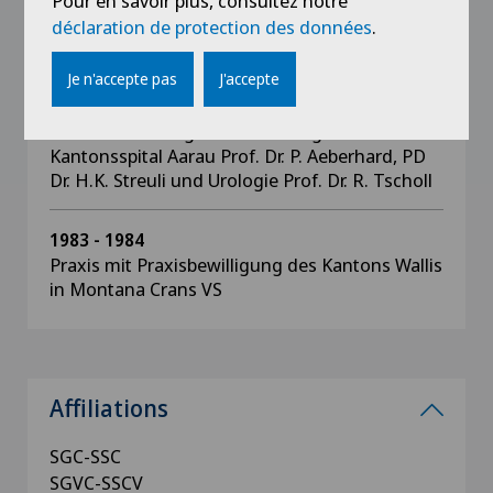
Pour en savoir plus, consultez notre
Assistenzarzt Chirurgie Spital Grenchen PD Dr.
déclaration de protection des données
.
M. Kaufmann
Je n'accepte pas
J'accepte
1984 - 1985
Assistenzarzt Allgemeine Chirurgie
Kantonsspital Aarau Prof. Dr. P. Aeberhard, PD
Dr. H.K. Streuli und Urologie Prof. Dr. R. Tscholl
1983 - 1984
Praxis mit Praxisbewilligung des Kantons Wallis
in Montana Crans VS
Affiliations
SGC-SSC
SGVC-SSCV