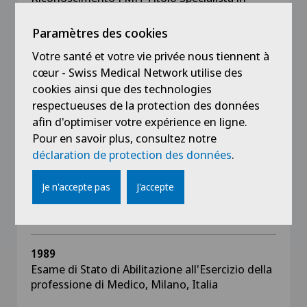
Radiologia
Paramètres des cookies
2015
Votre santé et votre vie privée nous tiennent à
Autorizzazione di Libero Esercizio Canton
cœur - Swiss Medical Network utilise des
Ticino
cookies ainsi que des technologies
respectueuses de la protection des données
1993
afin d'optimiser votre expérience en ligne.
Diploma di Specializzazione in Radiologia,
Pour en savoir plus, consultez notre
Università degli Studi, Milano, Italia
déclaration de protection des données
.
1989
Je n'accepte pas
J'accepte
Laurea in Medicina e Chirurgia, Università degli
Studi, Milano, Italia
1989
Esame di Stato di Abilitazione all'Esercizio della
professione di Medico, Milano, Italia