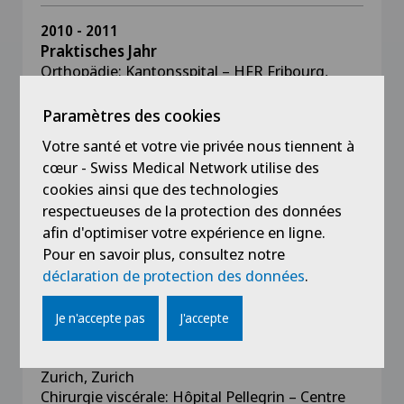
2010 - 2011
Praktisches Jahr
Orthopädie: Kantonsspital – HFR Fribourg,
Schweiz
Innere Medizin: Universitätsspital Zürich,
Paramètres des cookies
Schweiz
Votre santé et votre vie privée nous tiennent à
Chirurgie: Hôpital Pellegrin – CHU Bordeaux,
cœur - Swiss Medical Network utilise des
Frankreich
cookies ainsi que des technologies
respectueuses de la protection des données
2004 - 2011
afin d'optimiser votre expérience en ligne.
Faculté de médecine TUM Université de
Pour en savoir plus, consultez notre
Munich, Allemagne
déclaration de protection des données
.
Année pratique – stage à l’étranger
Orthopédie: Hôpital cantonal de Fribourg,
Je n'accepte pas
J'accepte
Fribourg
Médecine interne: Hôpital universitaire de
Zurich, Zurich
Chirurgie viscérale: Hôpital Pellegrin – Centre