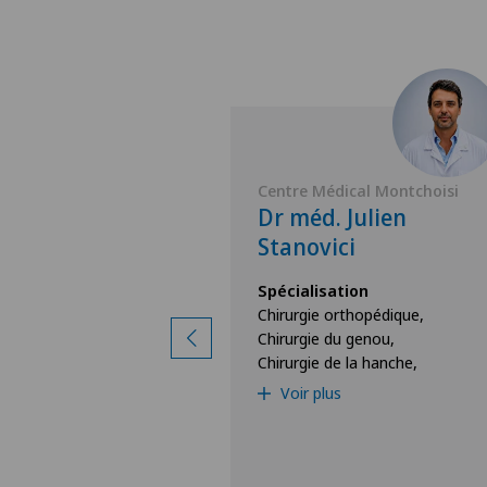
Montchoisi
Centre Médical Montchoisi
Ali Djahangiri
Dr méd. Julien
Stanovici
ion
hopédique,
Spécialisation
’épaule
Chirurgie orthopédique,
Chirurgie du genou,
Chirurgie de la hanche,
Voir plus