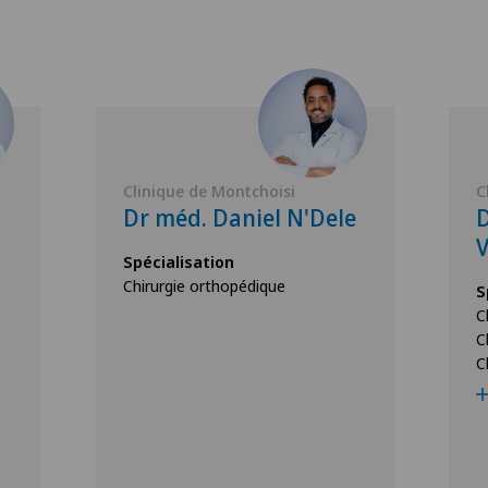
Clinique de Montchoisi
C
Dr méd. Daniel N'Dele
D
V
Spécialisation
Chirurgie orthopédique
S
C
C
C