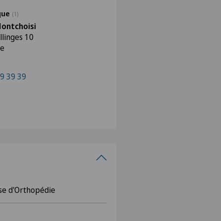
ique
(1)
Montchoisi
llinges 10
ne
9 39 39
sse d'Orthopédie