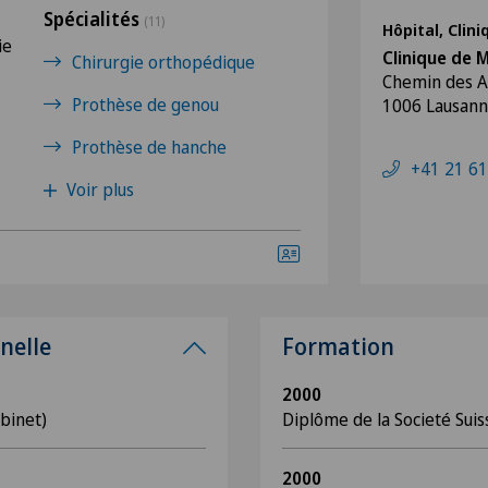
Spécialités
(11)
Hôpital, Clin
ie
Clinique de 
Chirurgie orthopédique
Chemin des A
Prothèse de genou
1006 Lausan
Prothèse de hanche
+41 21 61
Voir plus
nelle
Formation
2000
abinet)
Diplôme de la Societé Sui
2000