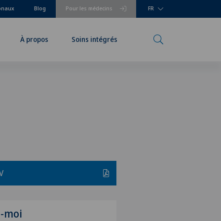
ionaux
Blog
Pour les médecins
FR
À propos
Soins intégrés
V
z-moi