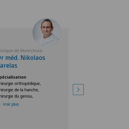
linique de Montchoisi
Clinique de Montch
r méd. Nikolaos
Dr méd. Guy M
arelas
Spécialisation
Prothèse de l’épaule
pécialisation
Arthrose de l’épaule,
hirurgie orthopédique,
Arthrose du genou,
hirurgie de la hanche,
hirurgie du genou,
Voir plus
Voir plus