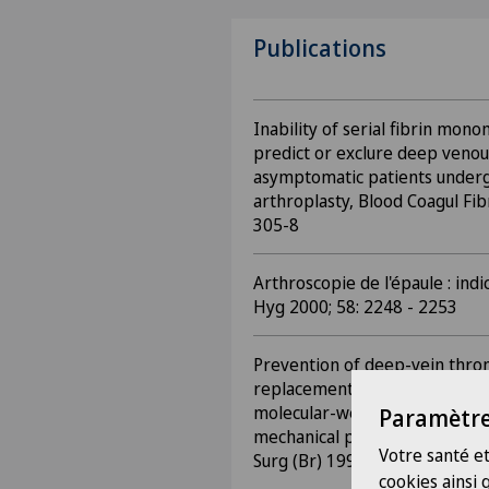
Publications
Inability of serial fibrin mo
predict or exclure deep venou
asymptomatic patients underg
arthroplasty, Blood Coagul Fibr
305-8
Arthroscopie de l'épaule : indi
Hyg 2000; 58: 2248 - 2253
Prevention of deep-vein throm
replacement ; randomised co
molecular-weight heparin (Na
Paramètre
mechanical prophylaxis with a
Votre santé et
Surg (Br) 1999; 81-B: 654-9
cookies ainsi