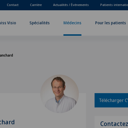
Contact
Carrière
Actualités / Événements
Patients internat
iss Visio
Spécialités
Médecins
Pour les patients
lanchard
Télécharger C
chard
Contacte