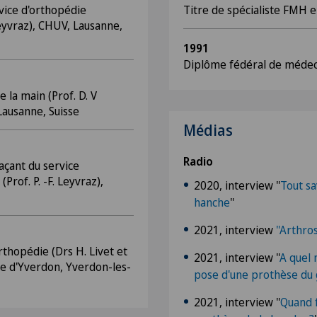
rvice d'orthopédie
Titre de spécialiste FMH 
Leyvraz), CHUV, Lausanne,
1991
Diplôme fédéral de méde
e la main (Prof. D. V
Lausanne, Suisse
Médias
Radio
açant du service
Prof. P. -F. Leyvraz),
2020, interview "
Tout sa
hanche
"
2021, interview
"Arthro
rthopédie (Drs H. Livet et
2021, interview "
A quel 
ne d'Yverdon, Yverdon-les-
pose d'une prothèse du
2021, interview "
Quand f