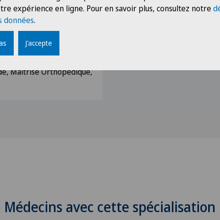
tre expérience en ligne. Pour en savoir plus, consultez notre
d
 is not useful in the
s données
.
stoperative deep vein
oing total knee
pas
J'accepte
nolysis 1998, Vol 9, n°8
de, Maîtrise Orthopédique,
Médecins avec cette spécialisation