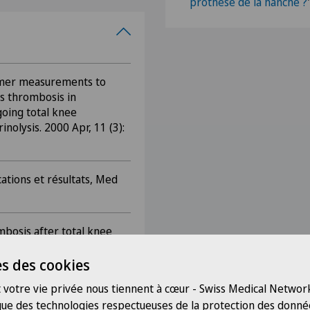
prothèse de la hanche ?
nomer measurements to
s thrombosis in
oing total knee
inolysis. 2000 Apr, 11 (3):
cations et résultats, Med
bosis after total knee
mparison between a low-
droparin) and a
s des cookies
 foot pump, J Bone Joint
 votre vie privée nous tiennent à cœur - Swiss Medical Network
 que des technologies respectueuses de la protection des donné